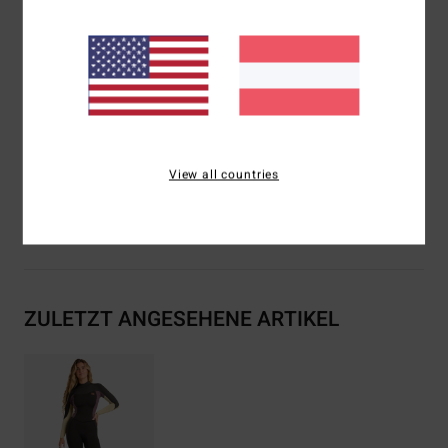
recycelten Fasern
Dicke:
3/2 mm
Einstieg:
Reißverschluss am Rücken
Flachnähte – weich, flexibel und haltbar
Zusammensetzung
[Hauptstoff] 80 % Neopren, 10 %
Nylon, 10 % Polyester
View all countries
Versand & Rückversand
ZULETZT ANGESEHENE ARTIKEL