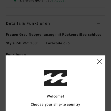
Lieferung geplant ab
7 August
Details & Funktionen
Frauen Grau Neoprenanzug mit Rückenreißverschluss
Style
24BW211601
Farbcode
gvo
Funktionen
Kollektion:
Synergy
Obermaterial:
PRO STRETCH: hergestellt aus 100 %
recycelten Textilien
Schaumstoff: SUPER LITE FOAM – Neopren auf
Kalksteinbasis für geringes Gewicht und Haltbarkeit
Innenmaterial:
GRAPHENE+ für nobelpreisgekrönte
Welcome!
Wärme und Performance
Choose your ship-to country
SILIKON-STRETCH – weich und seidig glatt aus 100 %