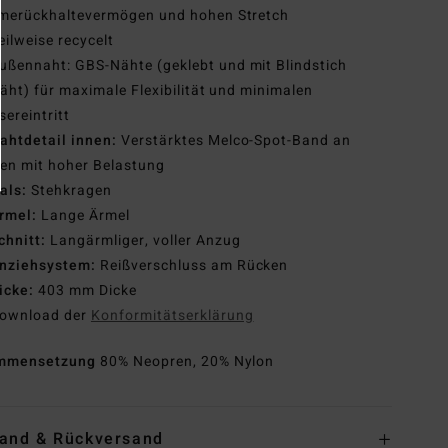
merückhaltevermögen und hohen Stretch
eilweise recycelt
ußennaht: GBS-Nähte (geklebt und mit Blindstich
äht) für maximale Flexibilität und minimalen
ereintritt
ahtdetail innen:
Verstärktes Melco-Spot-Band an
len mit hoher Belastung
als:
Stehkragen
rmel:
Lange Ärmel
chnitt:
Langärmliger, voller Anzug
nziehsystem:
Reißverschluss am Rücken
icke:
403 mm Dicke
ownload der
Konformitätserklärung
mmensetzung
80% Neopren, 20% Nylon
and & Rückversand