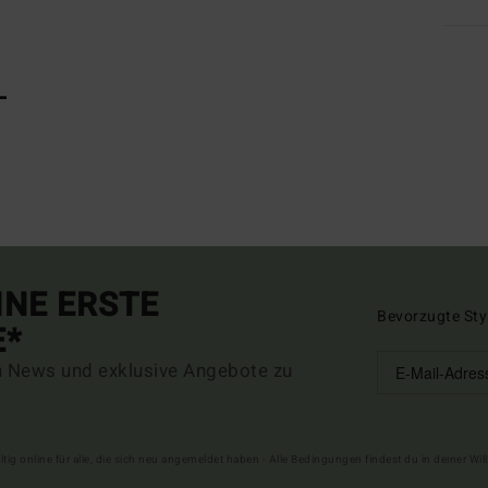
L
INE ERSTE
Bevorzugte Sty
E*
n News und exklusive Angebote zu
ltig online für alle, die sich neu angemeldet haben - Alle Bedingungen findest du in deiner W