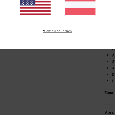
Wär
T
A
vern
Wass
View all countries
N
Stel
H
Ä
S
A
D
D
Zusa
Vers