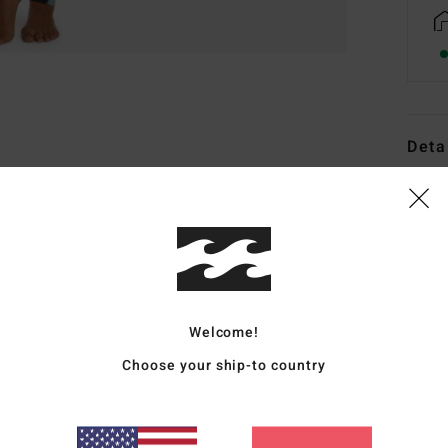
Deta
Frau
Style
Funk
K
Welcome!
M
Nyl
Choose your ship-to country
J
N
Auto