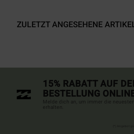
ZULETZT ANGESEHENE ARTIKE
15% RABATT AUF DE
BESTELLUNG ONLIN
Melde dich an, um immer die neueste
erhalten.
(*) Angebot gü