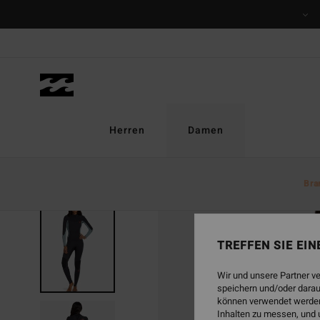
Direkt
zur
Produktinformation
springen
Herren
Damen
Bra
TREFFEN SIE EI
Wir und unsere Partner v
speichern und/oder darau
können verwendet werden,
Inhalten zu messen, und 