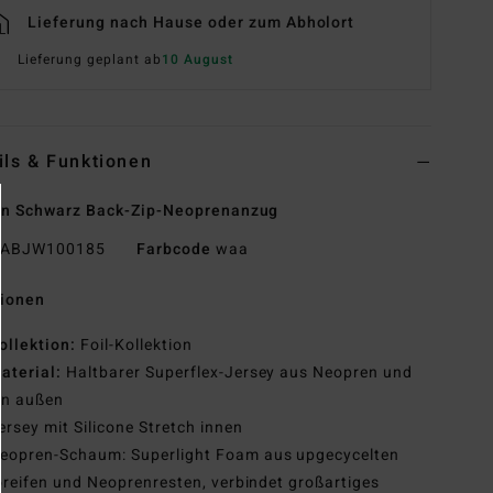
Lieferung nach Hause oder zum Abholort
Lieferung geplant ab
10 August
ils & Funktionen
en Schwarz Back-Zip-Neoprenanzug
ABJW100185
Farbcode
waa
tionen
ollektion:
Foil-Kollektion
aterial:
Haltbarer Superflex-Jersey aus Neopren und
on außen
ersey mit Silicone Stretch innen
eopren-Schaum: Superlight Foam aus upgecycelten
reifen und Neoprenresten, verbindet großartiges