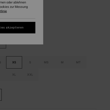
ehmen oder ablehnen
Cookies zur Messung
LTER RABATT EXTRA 25%
linie
Washed Black
ies akzeptieren
S
XS
S
MS
M
MT
XL
XXL