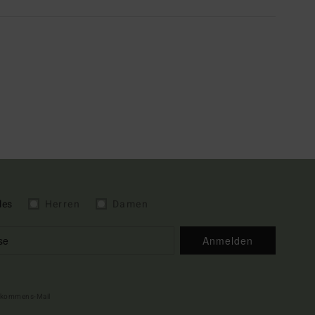
les
Herren
Damen
Anmelden
illkommens-Mail