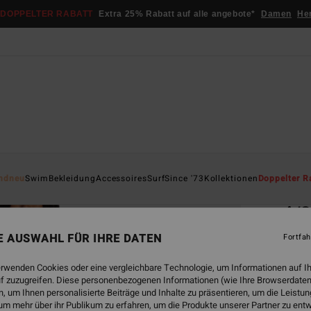
DOPPELTER RABATT
Extra 25% Rabatt auf alle angebote*
Damen
He
Startsei
ndneu
Swim
Bekleidung
Accessoires
Surf
Since '73
Kollektionen
Doppelter R
ÖK
4/
Fraue
NE AUSWAHL FÜR IHRE DATEN
Fortfah
ECO-B
erwenden Cookies oder eine vergleichbare Technologie, um Informationen auf I
f zuzugreifen. Diese personenbezogenen Informationen (wie Ihre Browserdaten
€ 239
 um Ihnen personalisierte Beiträge und Inhalte zu präsentieren, um die Leist
€ 1
um mehr über ihr Publikum zu erfahren, um die Produkte unserer Partner zu ent