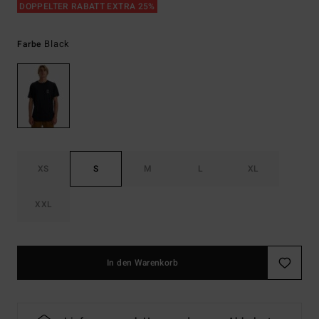
DOPPELTER RABATT EXTRA 25%
Black
Farbe
XS
S
M
L
XL
XXL
In den Warenkorb