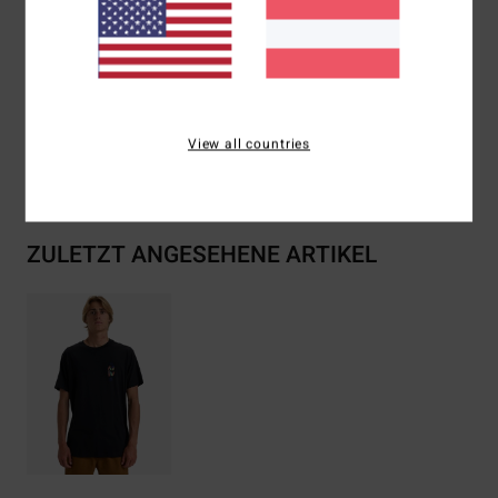
Flaggenlabel an der Seitennaht
Zusammensetzung
[Hauptstoff] 100 % Bio-Baumwolle
View all countries
Versand & Rückversand
ZULETZT ANGESEHENE ARTIKEL