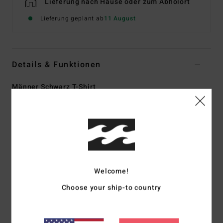
Lieferung nach Hause oder zum Abholort
Lieferung geplant ab
11 August
Details & Funktionen
Männer Schwarz T-Shirt
Style
EBYZT00299
Farbcode
blk
Funktionen
Kollektion:
Adventure-Division-Kollektion
Material:
100 % Bio-Baumwollstoff [160 g/m2]
Welcome!
Passform:
Regular Fit
Hals:
Rundhalsausschnitt
Choose your ship-to country
Ärmel:
kurzärmlig
Logo:
Weicher Siebdruck
Heißversiegeltes Etikett im Nacken