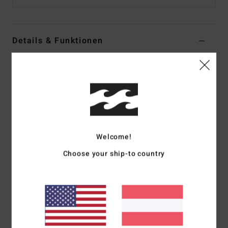
Details & Funktionen
Frauen Grün Mütze
Style
ABJHA00243
Farbcode
gma0
Funktionen
Stoff:
Acrylgewebe
Welcome!
Design:
Slouchy Fit
Andere Features: Label außen
Choose your ship-to country
Umgefaltet
Zusammensetzung
100 % Acryl
Versand & Rückversand