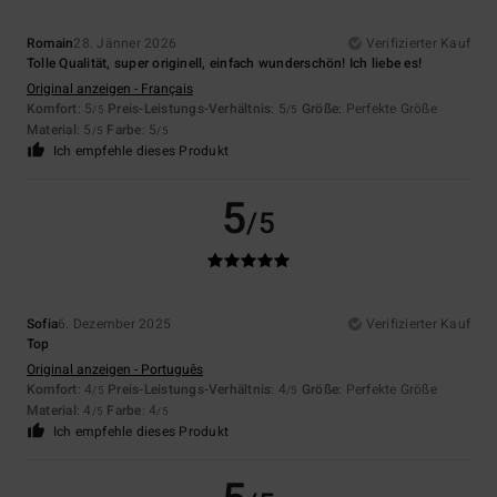
Romain
28. Jänner 2026
Verifizierter Kauf
Tolle Qualität, super originell, einfach wunderschön! Ich liebe es!
Original anzeigen - Français
Komfort
: 5
Preis-Leistungs-Verhältnis
: 5
Größe
: Perfekte Größe
/5
/5
Material
: 5
Farbe
: 5
/5
/5
Ich empfehle dieses Produkt
5
/5
Sofia
6. Dezember 2025
Verifizierter Kauf
Top
Original anzeigen - Português
Komfort
: 4
Preis-Leistungs-Verhältnis
: 4
Größe
: Perfekte Größe
/5
/5
Material
: 4
Farbe
: 4
/5
/5
Ich empfehle dieses Produkt