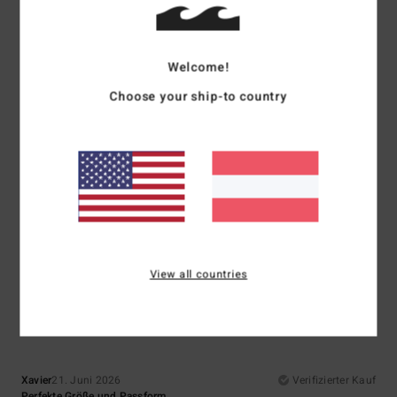
Original anzeigen - Français
5
Welcome!
/5
Choose your ship-to country
Mariano
9. Juli 2026
Verifizierter Kauf
Super
Original anzeigen - Castellano
Komfort
: 5
Preis-Leistungs-Verhältnis
: 5
Größe
: Perfekte Größe
/5
/5
Material
: 5
Farbe
: 5
/5
/5
Ich empfehle dieses Produkt
View all countries
5
/5
Xavier
21. Juni 2026
Verifizierter Kauf
Perfekte Größe und Passform