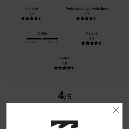
Komfort
Preis-Leistungs-Verhältnis
4.8
4.7
Größe
Material
4.8
Zu klein
Zu groß
Farbe
4.8
4
/5
Ghislaine
10. Juli 2026
Verifizierter Kauf
Schönes Sweatshirt, originell durch seine Farbkombination