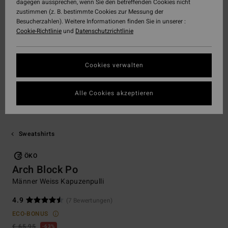
dagegen aussprechen, wenn Sie den betreffenden Cookies nicht
zustimmen (z. B. bestimmte Cookies zur Messung der
Besucherzahlen). Weitere Informationen finden Sie in unserer :
Cookie-Richtlinie
und
Datenschutzrichtlinie
Cookies verwalten
Alle Cookies akzeptieren
Sweatshirts
ÖKO
Arch Block Po
Männer Weiss Kapuzenpulli
4.9
(7 Bewertungen)
ECO-BONUS
€ 65,95
63%