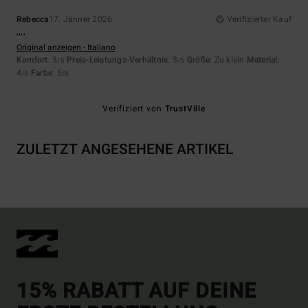
Rebecca
17. Jänner 2026
Verifizierter Kauf
,,,,
Original anzeigen - Italiano
Komfort
: 3
Preis-Leistungs-Verhältnis
: 3
Größe
: Zu klein
Material
:
/5
/5
4
Farbe
: 5
/5
/5
Verifiziert von
TrustVille
ZULETZT ANGESEHENE ARTIKEL
15% RABATT AUF DEINE