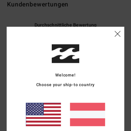
Kundenbewertungen
Durchschnittliche Bewertung
4.5
/5
basierend auf
2 verifizierten Bewertungen
seit Jänner 2026
50% unserer Kunden empfehlen dieses Produkt
Welcome!
Komfort
Preis-Leistungs-Verhältnis
Choose your ship-to country
4.0
3.5
Größe
Material
4.5
Zu klein
Zu groß
Farbe