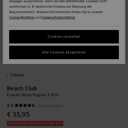
dagegen aussprechen, wenn Sie den betreffenden Cookies nicht
zustimmen (z. B. bestimmte Cookies zur Messung der
Besucherzahlen). Weitere Informationen finden Sie in unserer :
Cookie-Richtlinie
und
Datenschutzrichtlinie
Cookies verwalten
Alle Cookies akzeptieren
T-Shirts
Beach Club
Frauen Weiss Raglan T-Shirt
4.5
(2 Bewertungen)
€ 35,95
DOPPELTER RABATT EXTRA 25%