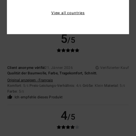
5.0
View all countries
5
/5
Client anonyme vérifié
21. Jänner 2026
Verifizierter Kauf
Qualität der Baumwolle, Farbe, Tragekomfort, Schnitt.
Original anzeigen - Français
Komfort
: 5
Preis-Leistungs-Verhältnis
: 4
Größe
: Klein
Material
: 5
/5
/5
/5
Farbe
: 5
/5
Ich empfehle dieses Produkt
4
/5