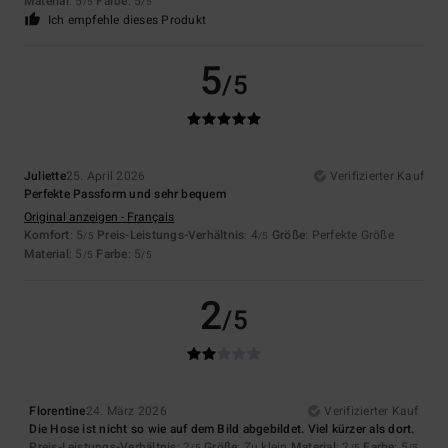
Material
: 5
Farbe
: 5
/5
/5
Ich empfehle dieses Produkt
5
/5
Juliette
25. April 2026
Verifizierter Kauf
Perfekte Passform und sehr bequem
Original anzeigen - Français
Komfort
: 5
Preis-Leistungs-Verhältnis
: 4
Größe
: Perfekte Größe
/5
/5
Material
: 5
Farbe
: 5
/5
/5
2
/5
Florentine
24. März 2026
Verifizierter Kauf
Die Hose ist nicht so wie auf dem Bild abgebildet. Viel kürzer als dort.
Preis-Leistungs-Verhältnis
: 2
Größe
: Zu klein
Material
: 2
Farbe
: 5