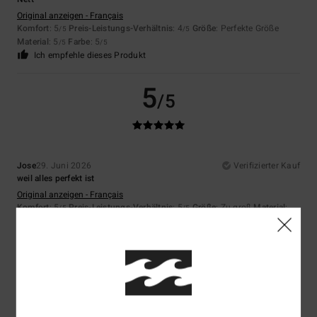
Original anzeigen - Français
Komfort
: 5
Preis-Leistungs-Verhältnis
: 4
Größe
: Perfekte Größe
/5
/5
Material
: 5
Farbe
: 5
/5
/5
Ich empfehle dieses Produkt
5
/5
Jose
29. Juni 2026
Verifizierter Kauf
weil alles perfekt ist
Original anzeigen - Français
Komfort
: 5
Preis-Leistungs-Verhältnis
: 5
Größe
: Zu groß
Material
:
/5
/5
5
Farbe
: 5
/5
/5
Ich empfehle dieses Produkt
5
/5