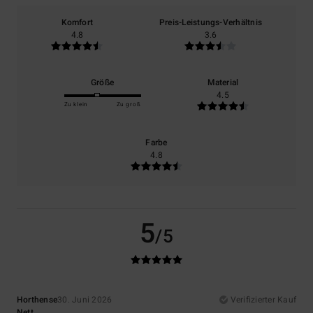
Komfort
Preis-Leistungs-Verhältnis
4.8
3.6
Größe
Material
4.5
Zu klein
Zu groß
Farbe
4.8
5
/5
Horthense
30. Juni 2026
Verifizierter Kauf
Nett