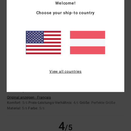
Welcome!
Daniele
21. Juni 2026
Verifizierter Kauf
Choose your ship-to country
Perfektes Material und perfekter Schnitt
Original anzeigen - Français
Komfort
: 5
Preis-Leistungs-Verhältnis
: 5
Größe
: Perfekte Größe
/5
/5
Material
: 5
Farbe
: 5
/5
/5
Ich empfehle dieses Produkt
5
/5
View all countries
Lucie
21. Juni 2026
Verifizierter Kauf
Das ist super!
Original anzeigen - Français
Komfort
: 5
Preis-Leistungs-Verhältnis
: 4
Größe
: Perfekte Größe
/5
/5
Material
: 5
Farbe
: 5
/5
/5
4
/5