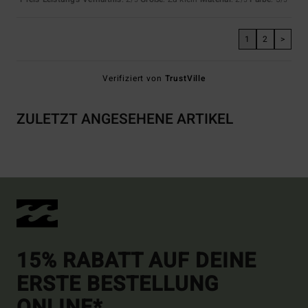
/5
/5
/5
1
2
>
Verifiziert von
TrustVille
ZULETZT ANGESEHENE ARTIKEL
15% RABATT AUF DEINE
ERSTE BESTELLUNG
ONLINE*