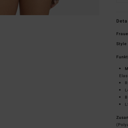
Deta
Fraue
Style
Funk
M
Elas
R
L
B
L
Zusa
(Poly