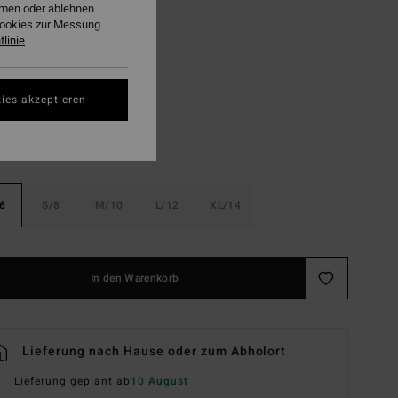
ehmen oder ablehnen
LTER RABATT EXTRA 25%
Cookies zur Messung
linie
Black White
ies akzeptieren
6
S/8
M/10
L/12
XL/14
In den Warenkorb
Lieferung nach Hause oder zum Abholort
Lieferung geplant ab
10 August