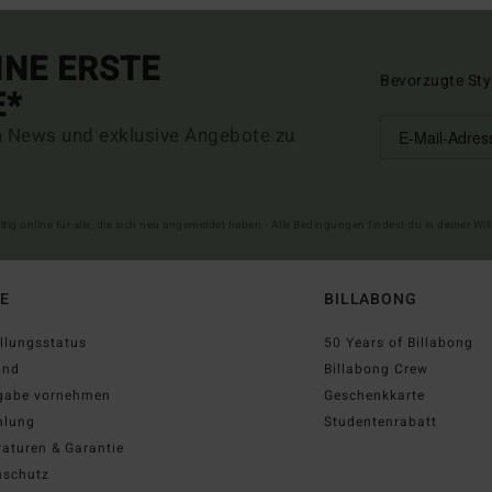
INE ERSTE
Bevorzugte Sty
E*
n News und exklusive Angebote zu
ltig online für alle, die sich neu angemeldet haben - Alle Bedingungen findest du in deiner W
FE
BILLABONG
llungsstatus
50 Years of Billabong
and
Billabong Crew
gabe vornehmen
Geschenkkarte
hlung
Studentenrabatt
aturen & Garantie
nschutz