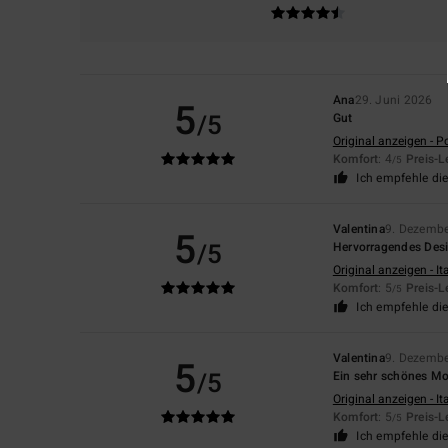
Ana
29. Juni 2026
5
/5
Gut
Original anzeigen - P
Komfort
: 4
Preis-L
/5
Ich empfehle di
Valentina
9. Dezemb
5
/5
Hervorragendes Des
Original anzeigen - It
Komfort
: 5
Preis-L
/5
Ich empfehle di
Valentina
9. Dezemb
5
/5
Ein sehr schönes Mod
Original anzeigen - It
Komfort
: 5
Preis-L
/5
Ich empfehle di