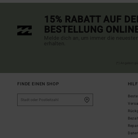
15% RABATT AUF DE
BESTELLUNG ONLIN
Melde dich an, um immer die neueste
erhalten.
(*) Angebot gü
FINDE EINEN SHOP
HIL
Beste
Vers
Rück
Beza
Repar
Date