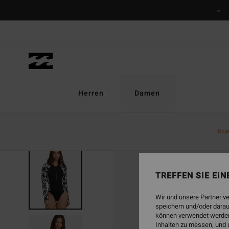
Direkt
zur
Produktinformation
springen
Herren
Damen
Bra
TREFFEN SIE EI
Wir und unsere Partner v
speichern und/oder darau
können verwendet werden,
Inhalten zu messen, und 