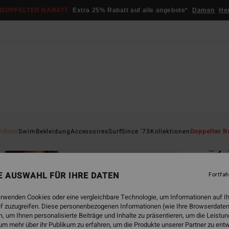
DOPPELTER RABATT
Extra 25% Rabatt auf alle angebote*
Damen
He
Startsei
ndneu
Swim
Bekleidung
Accessoires
Surf
Since '73
Kollektionen
Doppelter R
By 
Fraue
NE AUSWAHL FÜR IHRE DATEN
Fortfah
5.0
€ 59,
erwenden Cookies oder eine vergleichbare Technologie, um Informationen auf I
€ 3
f zuzugreifen. Diese personenbezogenen Informationen (wie Ihre Browserdaten
 um Ihnen personalisierte Beiträge und Inhalte zu präsentieren, um die Leist
SALE
um mehr über ihr Publikum zu erfahren, um die Produkte unserer Partner zu ent