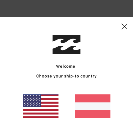
Vers
Welcome!
Durchschnittliche Bewertung
5.0
Choose your ship-to country
/5
basierend auf
3 verifizierten Bewertungen
seit Dezember 2025
100% unserer Kunden empfehlen dieses Produkt
is-Leistungs-Verhältnis
Größe
Materi
4.7
5.0