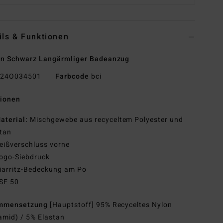
ils & Funktionen
n Schwarz Langärmliger Badeanzug
24O034501
Farbcode
bci
tionen
aterial:
Mischgewebe aus recyceltem Polyester und
tan
eißverschluss vorne
ogo-Siebdruck
iarritz-Bedeckung am Po
SF 50
mmensetzung
[Hauptstoff] 95% Recyceltes Nylon
amid) / 5% Elastan