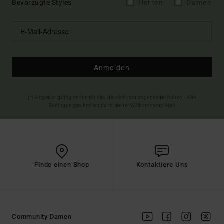
Bevorzugte Styles
Herren
Damen
Anmelden
(*) Angebot gültig online für alle, die sich neu angemeldet haben - Alle
Bedingungen findest du in deiner Willkommens-Mail
Finde einen Shop
Kontaktiere Uns
Community Damen