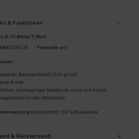
ils & Funktionen
n 8-16 Weiss T-Shirt
EBBZT00178
Farbcode
wht
tionen
aterial:
Baumwollstoff [160 g/m2]
urze Ärmel
eicher, hochwertiger Siebdruck vorne und hinten
laggenlabel an der Seitennaht
mmensetzung
[Hauptstoff] 100 % Baumwolle
and & Rückversand