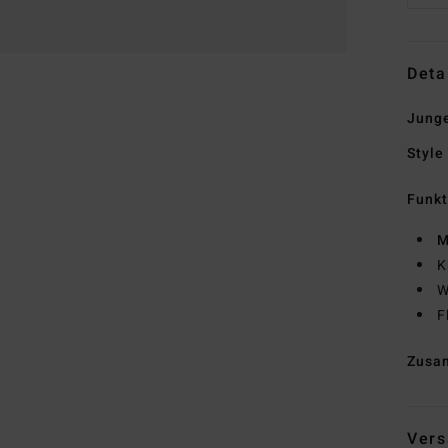
Deta
Junge
Style
Funk
M
K
W
F
Zusa
Vers