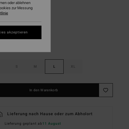
ehmen oder ablehnen
LTER RABATT EXTRA 25%
Cookies zur Messung
linie
White
ies akzeptieren
S
M
L
XL
In den Warenkorb
Lieferung nach Hause oder zum Abholort
Lieferung geplant ab
11 August