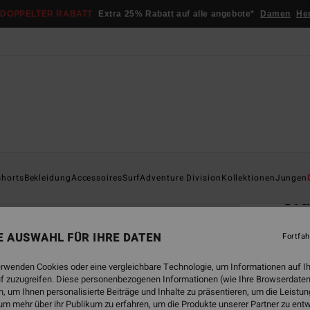
DOPPELTER RABATT
Extra 25% Rabatt auf alle angebote*
Damen
He
Startsei
shorts
Bekleidung
Accessoires
Surf
Adventure Division
Kollektionen
Jungen
Cr
Junge
NE AUSWAHL FÜR IHRE DATEN
Fortfah
4.3
€ 22,
erwenden Cookies oder eine vergleichbare Technologie, um Informationen auf I
€ 8
f zuzugreifen. Diese personenbezogenen Informationen (wie Ihre Browserdaten
 um Ihnen personalisierte Beiträge und Inhalte zu präsentieren, um die Leist
SALE
um mehr über ihr Publikum zu erfahren, um die Produkte unserer Partner zu ent