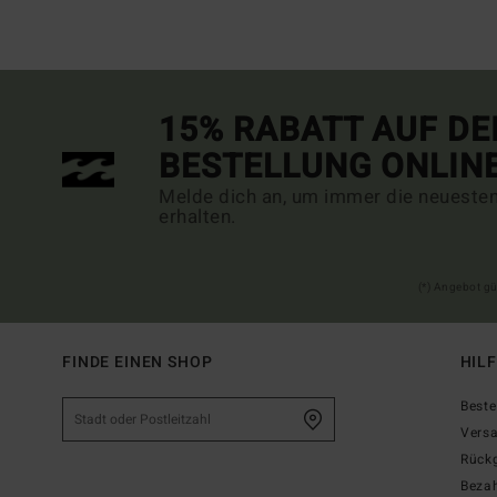
15% RABATT AUF DE
BESTELLUNG ONLIN
Melde dich an, um immer die neueste
erhalten.
(*) Angebot gü
FINDE EINEN SHOP
HIL
Beste
Vers
Rück
Beza