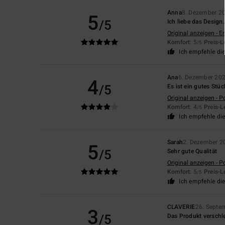
Anna
8. Dezember 2
5
/5
Ich liebe das Desig
Original anzeigen - E
Komfort
: 5
Preis-L
/5
Ich empfehle di
Ana
6. Dezember 20
4
/5
Es ist ein gutes Stüc
Original anzeigen - P
Komfort
: 4
Preis-L
/5
Ich empfehle di
Sarah
2. Dezember 2
5
/5
Sehr gute Qualität
Original anzeigen - P
Komfort
: 5
Preis-L
/5
Ich empfehle di
CLAVERIE
26. Septe
3
/5
Das Produkt verschl