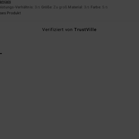
rançais
eistungs-Verhältnis
: 3
Größe
: Zu groß
Material
: 3
Farbe
: 5
/5
/5
/5
eses Produkt
Verifiziert von
TrustVille
L