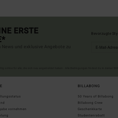
INE ERSTE
Bevorzugte Sty
E*
n News und exklusive Angebote zu
ltig online für alle, die sich neu angemeldet haben - Alle Bedingungen findest du in deiner W
FE
BILLABONG
llungsstatus
50 Years of Billabong
and
Billabong Crew
gabe vornehmen
Geschenkkarte
hlung
Studentenrabatt