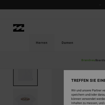
Direkt
zur
Produktinformation
springen
Herren
Damen
Brandneu
Board
TREFFEN SIE EI
Wir und unsere Partner v
speichern und/oder darau
können verwendet werden,
Inhalten zu messen, und 