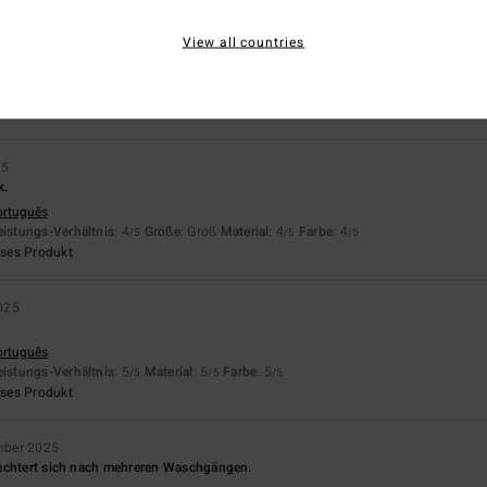
025
View all countries
n. Superweiche Baumwolle.
nglish
eistungs-Verhältnis
: 5
Material
: 5
Farbe
: 5
/5
/5
/5
eses Produkt
25
k.
ortuguês
eistungs-Verhältnis
: 4
Größe
: Groß
Material
: 4
Farbe
: 4
/5
/5
/5
eses Produkt
025
ortuguês
eistungs-Verhältnis
: 5
Material
: 5
Farbe
: 5
/5
/5
/5
eses Produkt
mber 2025
echtert sich nach mehreren Waschgängen.