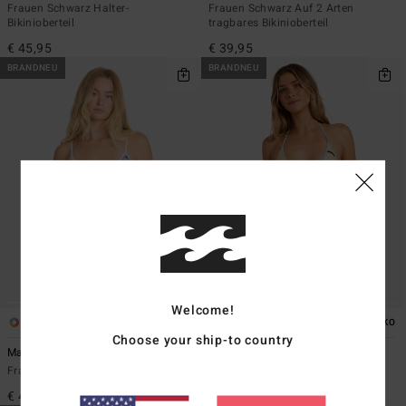
Frauen Schwarz Halter-
Frauen Schwarz Auf 2 Arten
Bikinioberteil
tragbares Bikinioberteil
€ 45,95
€ 39,95
BRANDNEU
BRANDNEU
Welcome!
1
1
ÖKO
Choose your ship-to country
Mahalo Baby Mini Slide Tri
Spec 73 Luvsurf Remi Tri
Frauen Blau Triangle-Bikinioberteil
Frauen Gelb Triangle-Bikinioberteil
€ 45,95
€ 45,95