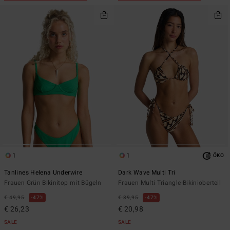
1
1
ÖKO
Tanlines Helena Underwire
Dark Wave Multi Tri
Frauen Grün Bikinitop mit Bügeln
Frauen Multi Triangle-Bikinioberteil
€ 49,95
47%
€ 39,95
47%
€ 26,23
€ 20,98
SALE
SALE