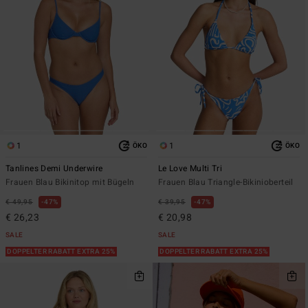
1
1
ÖKO
ÖKO
Tanlines Demi Underwire
Le Love Multi Tri
Frauen Blau Bikinitop mit Bügeln
Frauen Blau Triangle-Bikinioberteil
€ 49,95
47%
€ 39,95
47%
€ 26,23
€ 20,98
SALE
SALE
DOPPELTER RABATT EXTRA 25%
DOPPELTER RABATT EXTRA 25%