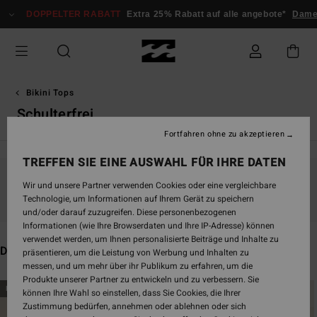
Direkt
PPELTER RABATT
Extra 25% Rabatt auf alle angebote*
Damen
Herre
zur
Produkt
Auswahl
springen
Bikini Tops
Schulterfrei
Fortfahren ohne zu akzeptieren
TREFFEN SIE EINE AUSWAHL FÜR IHRE DATEN
Wir und unsere Partner verwenden Cookies oder eine vergleichbare
Bleib dabei, die Produkte sind bald wieder da
Technologie, um Informationen auf Ihrem Gerät zu speichern
und/oder darauf zuzugreifen. Diese personenbezogenen
Informationen (wie Ihre Browserdaten und Ihre IP-Adresse) können
verwendet werden, um Ihnen personalisierte Beiträge und Inhalte zu
Das könnte dir auch gefallen
präsentieren, um die Leistung von Werbung und Inhalten zu
messen, und um mehr über ihr Publikum zu erfahren, um die
Produkte unserer Partner zu entwickeln und zu verbessern. Sie
Direkt
Überspringen
BRANDNEU
BRANDNEU
können Ihre Wahl so einstellen, dass Sie Cookies, die Ihrer
zu
und
Zustimmung bedürfen, annehmen oder ablehnen oder sich
den
filtern