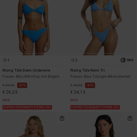
1
2
ÖKO
Rising Tide Demi Underwire
Rising Tide Remi Tri
Frauen Blau Bikinitop mit Bügeln
Frauen Blau Triangle-Bikinioberteil
€ 49,95
47%
€ 45,95
47%
€ 26,23
€ 24,13
SALE
SALE
DOPPELTER RABATT EXTRA 25%
DOPPELTER RABATT EXTRA 25%