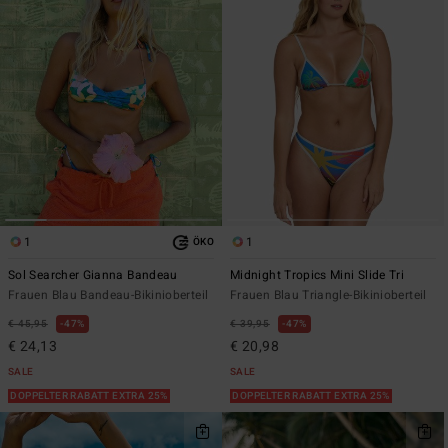
1
1
ÖKO
Sol Searcher Gianna Bandeau
Midnight Tropics Mini Slide Tri
Frauen Blau Bandeau-Bikinioberteil
Frauen Blau Triangle-Bikinioberteil
€ 45,95
47%
€ 39,95
47%
€ 24,13
€ 20,98
SALE
SALE
DOPPELTER RABATT EXTRA 25%
DOPPELTER RABATT EXTRA 25%