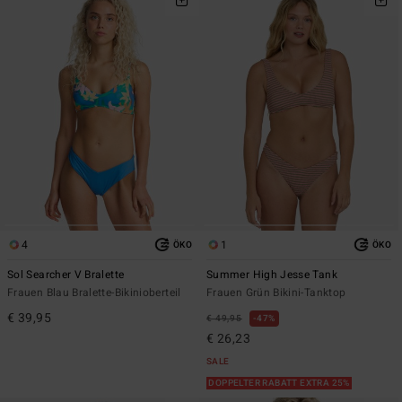
4
1
ÖKO
ÖKO
Sol Searcher V Bralette
Summer High Jesse Tank
Frauen Blau Bralette-Bikinioberteil
Frauen Grün Bikini-Tanktop
€ 39,95
€ 49,95
47%
€ 26,23
SALE
DOPPELTER RABATT EXTRA 25%