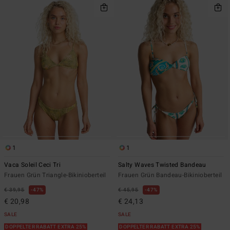
1
1
Vaca Soleil Ceci Tri
Salty Waves Twisted Bandeau
Frauen Grün Triangle-Bikinioberteil
Frauen Grün Bandeau-Bikinioberteil
€ 39,95
47%
€ 45,95
47%
€ 20,98
€ 24,13
SALE
SALE
DOPPELTER RABATT EXTRA 25%
DOPPELTER RABATT EXTRA 25%