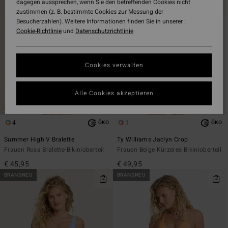
dagegen aussprechen, wenn Sie den betreffenden Cookies nicht
Filterkriterien
nach
zustimmen (z. B. bestimmte Cookies zur Messung der
springen
Besucherzahlen). Weitere Informationen finden Sie in unserer :
Cookie-Richtlinie
und
Datenschutzrichtlinie
Cookies verwalten
Alle Cookies akzeptieren
4
1
ÖKO
ÖKO
Summer High V Bralette
Ty Williams Jaclyn Crop
Frauen Rosa Bralette-Bikinioberteil
Frauen Beige Kürzeres Bikinioberteil
€ 45,95
€ 49,95
BRANDNEU
BRANDNEU