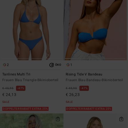
2
1
ÖKO
Tanlines Multi Tri
Rising Tide V Bandeau
Frauen Blau Triangle-Bikinioberteil
Frauen Blau Bandeau-Bikinioberteil
€ 45,95
47%
€ 49,95
47%
€ 24,13
€ 26,23
SALE
SALE
DOPPELTER RABATT EXTRA 25%
DOPPELTER RABATT EXTRA 25%