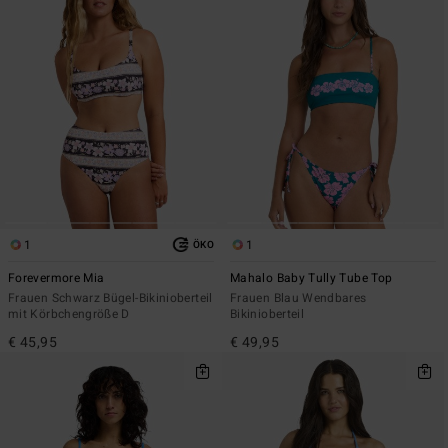
1
1
ÖKO
Forevermore Mia
Mahalo Baby Tully Tube Top
Frauen Schwarz Bügel-Bikinioberteil
Frauen Blau Wendbares
mit Körbchengröße D
Bikinioberteil
€ 45,95
€ 49,95