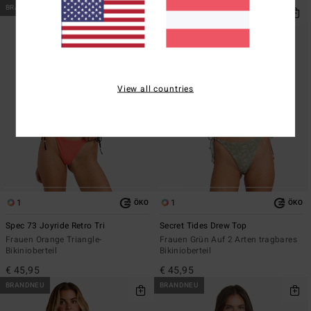
BRANDNEU
BRANDNEU
View all countries
1
1
ÖKO
ÖKO
Spec 73 Joyride Retro Tri
Secret Tides Drew Top
Frauen Orange Triangle-
Frauen Grün Auf 2 Arten tragbares
Bikinioberteil
Bikinioberteil
€ 45,95
€ 45,95
BRANDNEU
BRANDNEU