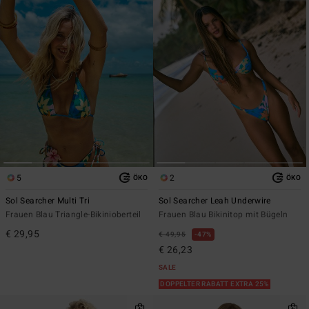
5
2
ÖKO
ÖKO
Sol Searcher Multi Tri
Sol Searcher Leah Underwire
Frauen Blau Triangle-Bikinioberteil
Frauen Blau Bikinitop mit Bügeln
€ 29,95
€ 49,95
47%
€ 26,23
SALE
DOPPELTER RABATT EXTRA 25%