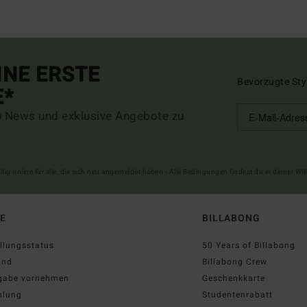
INE ERSTE
Bevorzugte Sty
E*
n News und exklusive Angebote zu
ltig online für alle, die sich neu angemeldet haben - Alle Bedingungen findest du in deiner W
FE
BILLABONG
llungsstatus
50 Years of Billabong
and
Billabong Crew
gabe vornehmen
Geschenkkarte
hlung
Studentenrabatt