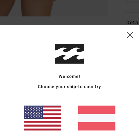
Deta
Fraue
Style
Funk
K
Welcome!
M
Choose your ship-to country
recy
T
B
V
Zusa
Polyu