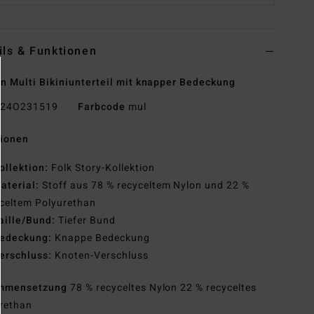
ils & Funktionen
n Multi Bikiniunterteil mit knapper Bedeckung
24O231519
Farbcode
mul
tionen
ollektion:
Folk Story-Kollektion
aterial:
Stoff aus 78 % recyceltem Nylon und 22 %
celtem Polyurethan
aille/Bund:
Tiefer Bund
edeckung:
Knappe Bedeckung
erschluss:
Knoten-Verschluss
mmensetzung
78 % recyceltes Nylon 22 % recyceltes
rethan