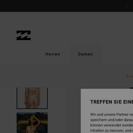
Direkt
zur
Produktinformation
springen
Herren
Damen
Bra
TREFFEN SIE EI
Wir und unsere Partner v
speichern und/oder darau
können verwendet werden,
Inhalten zu messen, und 