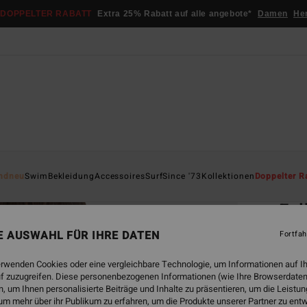
DOPPELTER RABATT
Extra 25% Rabatt auf alle angebote*
Damen
He
Startsei
ndneu
Swim
Bekleidung
Accessoires
Surf
Since '73
Kollektionen
Doppelter R
ÖK
Fol
Frauen
NE AUSWAHL FÜR IHRE DATEN
Fortfah
€ 45,
erwenden Cookies oder eine vergleichbare Technologie, um Informationen auf I
€ 1
f zuzugreifen. Diese personenbezogenen Informationen (wie Ihre Browserdaten
 um Ihnen personalisierte Beiträge und Inhalte zu präsentieren, um die Leist
SALE
um mehr über ihr Publikum zu erfahren, um die Produkte unserer Partner zu ent