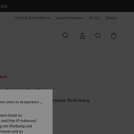
rren
Hilfe & Kontaktiere
Geschenkkarte
AT (€)
Shops
te
Damen
Swim
Bikinihosen
abat
O
k Story Bells
 Multi Bikiniunterteil mit knapper Bedeckung
ren ohne zu akzeptieren
95
63%
hrem Gerät zu
7,23
 und Ihre IP-Adresse)
ung von Werbung und
wickeln und zu