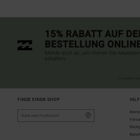
15% RABATT AUF DE
BESTELLUNG ONLIN
Melde dich an, um immer die neueste
erhalten.
(*) Angebot gü
FINDE EINEN SHOP
HIL
Beste
Vers
Rück
Beza