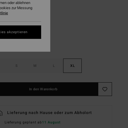
ehmen oder ablehnen
LTER RABATT EXTRA 25%
Cookies zur Messung
linie
Multi
ies akzeptieren
S
M
L
XL
In den Warenkorb
Lieferung nach Hause oder zum Abholort
Lieferung geplant ab
11 August