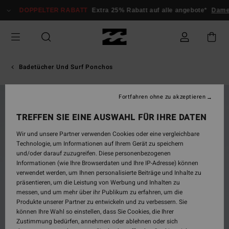
Direkt
DOPPELTER RABATT
Extra 25% Rabatt auf alle angebote*
Dam
zur
Produktinformation
springen
Badetücher Und Surf Ponchos
Fortfahren ohne zu akzeptieren
BRANDNEU
TREFFEN SIE EINE AUSWAHL FÜR IHRE DATEN
Wir und unsere Partner verwenden Cookies oder eine vergleichbare
Technologie, um Informationen auf Ihrem Gerät zu speichern
und/oder darauf zuzugreifen. Diese personenbezogenen
Informationen (wie Ihre Browserdaten und Ihre IP-Adresse) können
verwendet werden, um Ihnen personalisierte Beiträge und Inhalte zu
präsentieren, um die Leistung von Werbung und Inhalten zu
messen, und um mehr über ihr Publikum zu erfahren, um die
Produkte unserer Partner zu entwickeln und zu verbessern. Sie
können Ihre Wahl so einstellen, dass Sie Cookies, die Ihrer
Zustimmung bedürfen, annehmen oder ablehnen oder sich