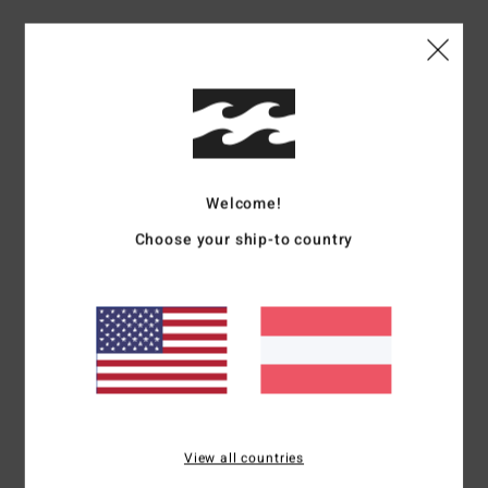
Heidi
14. Juli 2026
Verifizierter Kauf
wurde vorgeschlagen
Komfort
: 4
Preis-Leistungs-Verhältnis
: 4
Größe
: Groß
Material
: 4
/5
/5
/5
Farbe
: 4
/5
Ich empfehle dieses Produkt
5
/5
Welcome!
Choose your ship-to country
M.H.
18. Juni 2026
Verifizierter Kauf
...
Original anzeigen - Dutch
Komfort
: 5
Preis-Leistungs-Verhältnis
: 3
Größe
: Perfekte Größe
/5
/5
Material
: 5
Farbe
: 5
/5
/5
Ich empfehle dieses Produkt
5
View all countries
/5