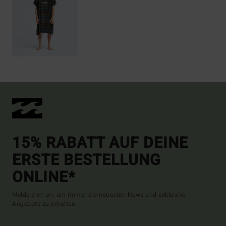
15% RABATT AUF DEINE
ERSTE BESTELLUNG
ONLINE*
Melde dich an, um immer die neuesten News und exklusive
Angebote zu erhalten.