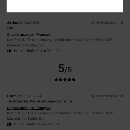
Janine
20. Mai 2026
Verifizierter Kauf
X̌xx
Original anzeigen - Français
Komfort
: 5
Preis-Leistungs-Verhältnis
: 4
Größe
: Perfekte Größe
/5
/5
Material
: 5
Farbe
: 5
/5
/5
Ich empfehle dieses Produkt
5
/5
Gauthier
18. Mai 2026
Verifizierter Kauf
Textilqualität, Preis-Leistungs-Verhältnis
Original anzeigen - Français
Komfort
: 5
Preis-Leistungs-Verhältnis
: 5
Größe
: Perfekte Größe
/5
/5
Material
: 4
Farbe
: 5
/5
/5
Ich empfehle dieses Produkt