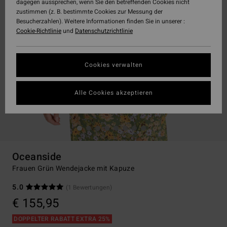
dagegen aussprechen, wenn Sie den betreffenden Cookies nicht
zustimmen (z. B. bestimmte Cookies zur Messung der
Besucherzahlen). Weitere Informationen finden Sie in unserer :
Cookie-Richtlinie
und
Datenschutzrichtlinie
Cookies verwalten
Alle Cookies akzeptieren
Oceanside
Frauen Grün Wendejacke mit Kapuze
5.0
(1 Bewertungen)
€ 155,95
DOPPELTER RABATT EXTRA 25%