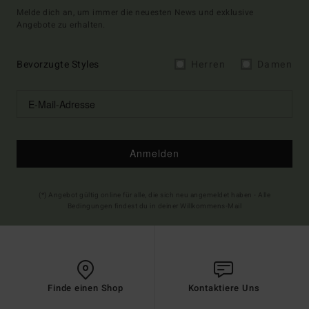
Melde dich an, um immer die neuesten News und exklusive
Angebote zu erhalten.
Bevorzugte Styles
Herren
Damen
Anmelden
(*) Angebot gültig online für alle, die sich neu angemeldet haben - Alle
Bedingungen findest du in deiner Willkommens-Mail
Finde einen Shop
Kontaktiere Uns