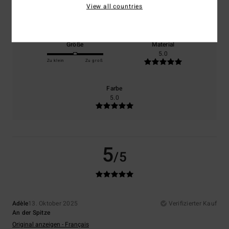
Komfort
Preis-Leistungs-Verhältnis
View all countries
5.0
5.0
Größe
Material
5.0
Zu klein
Zu groß
Farbe
5.0
5
/5
Adèle
13. Oktober 2025
Verifizierter Kauf
An der Spitze
Original anzeigen - Français