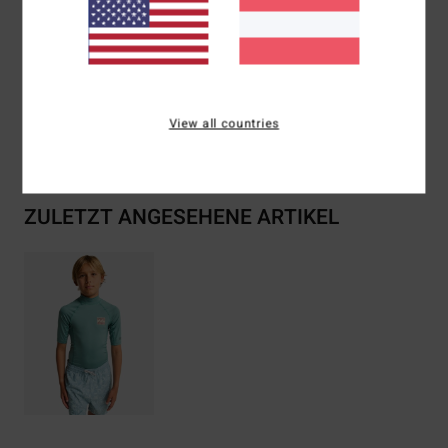
Zusammensetzung
[Hauptstoff] 84 % recyceltes
Polyester, 16 % Elastan
View all countries
Versand & Rückversand
ZULETZT ANGESEHENE ARTIKEL