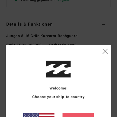
Lieferung geplant ab
8 August
Details & Funktionen
Jungen 8-16 Grün Kurzarm-Rashguard
Style
EBBWR03009
Farbcode
bmr0
Funktionen
Stoff:
Mischgewebe aus recyceltem Polyester und
Elastan
Schnitt:
Performance-Schnitt
UV-Schutz:
UPF 50+ Sonnenschutz
Welcome!
Download der [Konformitätserklärung]
Choose your ship-to country
(
http://cdn.napali.app/static/global/certificates/LYCRAS/261-
BBG
men_LYCRA-Declaration_de_conformite-
EPI_type_I.pdf)