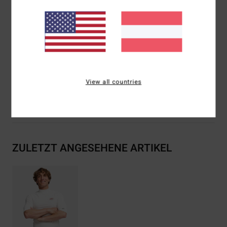
(
http://cdn.napali.app/static/global/certificates/LYCRAS/261-
BBG
men_LYCRA-Declaration_de_conformite-
EPI_type_I.pdf)
Zusammensetzung
[Hauptstoff] 84 % recyceltes
Polyester, 16 % Elastan
View all countries
Versand & Rückversand
ZULETZT ANGESEHENE ARTIKEL