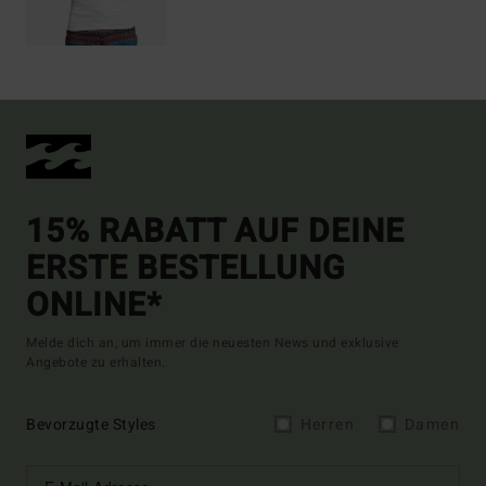
15% RABATT AUF DEINE
ERSTE BESTELLUNG
ONLINE*
Melde dich an, um immer die neuesten News und exklusive
Angebote zu erhalten.
Bevorzugte Styles
Herren
Damen