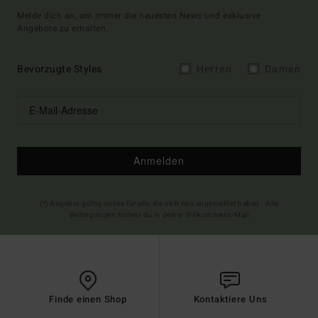
Melde dich an, um immer die neuesten News und exklusive
Angebote zu erhalten.
Bevorzugte Styles
Herren
Damen
Anmelden
(*) Angebot gültig online für alle, die sich neu angemeldet haben - Alle
Bedingungen findest du in deiner Willkommens-Mail
Finde einen Shop
Kontaktiere Uns