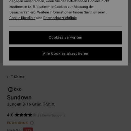
dagegen aussprechen, wenn Sie den betreffenden Cookies nicht
zustimmen (z. B. bestimmte Cookies zur Messung der
Besucherzahlen). Weitere Informationen finden Sie in unserer :
Cookie-Richtlinie
und
Datenschutzrichtlinie
Cookies verwalten
Alle Cookies akzeptieren
T-Shirts
ÖKO
Sundown
Jungen 8-16 Grün T-Shirt
4.0
(1 Bewertungen)
ECO-BONUS
€ 25,95
63%