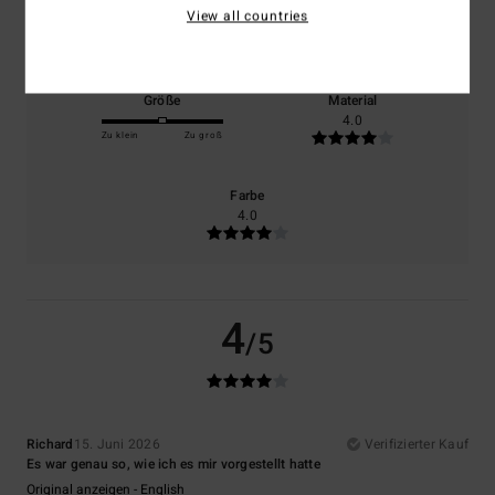
Komfort
Preis-Leistungs-Verhältnis
View all countries
4.0
4.0
Größe
Material
4.0
Zu klein
Zu groß
Farbe
4.0
4
/5
Richard
15. Juni 2026
Verifizierter Kauf
Es war genau so, wie ich es mir vorgestellt hatte
Original anzeigen - English