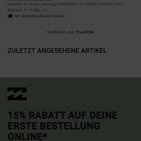
Komfort
: 4
Preis-Leistungs-Verhältnis
: 4
Größe
: Perfekte Größe
/5
/5
Material
: 4
Farbe
: 4
/5
/5
Ich empfehle dieses Produkt
Verifiziert von
TrustVille
ZULETZT ANGESEHENE ARTIKEL
15% RABATT AUF DEINE
ERSTE BESTELLUNG
ONLINE*