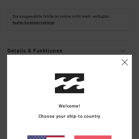
Die ausgewählte Größe ist online nicht mehr verfügbar.
Kaufen Sie andere Optionen
Details & Funktionen
Frauen Weiss Bikinioberteil mit Neckholder
Style
UBJX300565
Farbcode
scs
Funktionen
Kollektion:
„Crystal Tides"-Kollektion
Welcome!
Material:
Texturiertes Kreppgewebe aus 96 % recyceltem
Choose your ship-to country
Nylon und 4 % Elastan
Form:
Triangle
Hals:
Halter-Nackenband