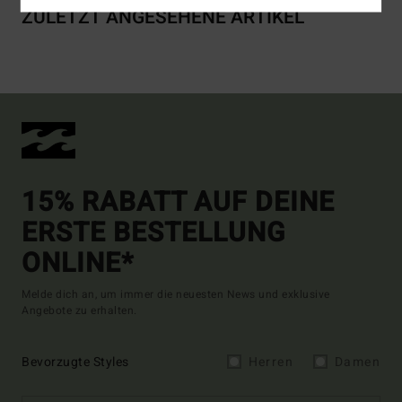
ZULETZT ANGESEHENE ARTIKEL
15% RABATT AUF DEINE
ERSTE BESTELLUNG
ONLINE*
Melde dich an, um immer die neuesten News und exklusive
Angebote zu erhalten.
Bevorzugte Styles
Herren
Damen