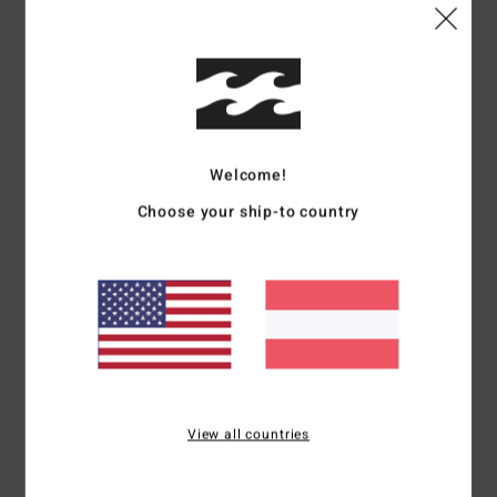
Details & Funktionen
Frauen Schwarz T-Shirt
Style
EBJZT00607
Farbcode
ofb
Funktionen
Welcome!
Stoff:
Baumwoll-Jersey
Choose your ship-to country
Passform:
lockere Passform
Hals:
Rundhalsausschnitt
Grafik-Druck mit weichem Print
Zusammensetzung
[Hauptstoff] 100 % Baumwolle
Versand & Rückversand
View all countries