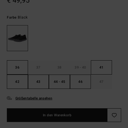
€ 49,95
Black
Farbe
36
37
38
39 - 40
41
42
43
44 - 45
46
47
Größentabelle ansehen
In den Warenkorb