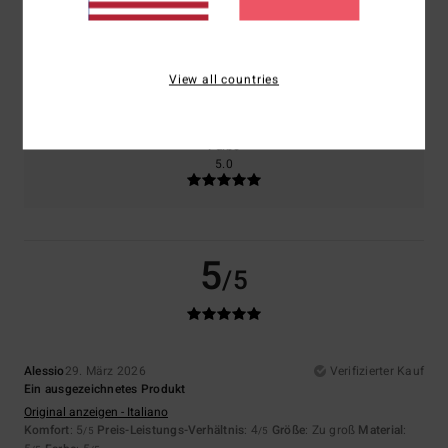
Größe
Material
5.0
View all countries
Zu klein
Zu groß
Farbe
5.0
5
/5
Alessio
29. März 2026
Verifizierter Kauf
Ein ausgezeichnetes Produkt
Original anzeigen - Italiano
Komfort
: 5
Preis-Leistungs-Verhältnis
: 4
Größe
: Zu groß
Material
:
/5
/5