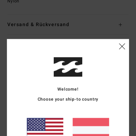
Nylon
Versand & Rückversand
Kundenbewertungen
Durchschnittliche Bewertung
5.0
/5
Welcome!
Choose your ship-to country
basierend auf
1 verifizierten Bewertungen
seit März 2026
100% unserer Kunden empfehlen dieses Produkt
Komfort
Preis-Leistungs-Verhältnis
5.0
4.0