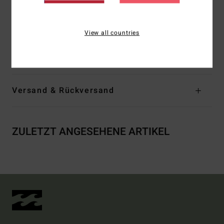
Schnitt:
Super hohes Bein
Branding:
Logostickerei
View all countries
Zusammensetzung
[Hauptstoff] 91 % recyceltes
Polyester, 9 % Elastan
Versand & Rückversand
ZULETZT ANGESEHENE ARTIKEL