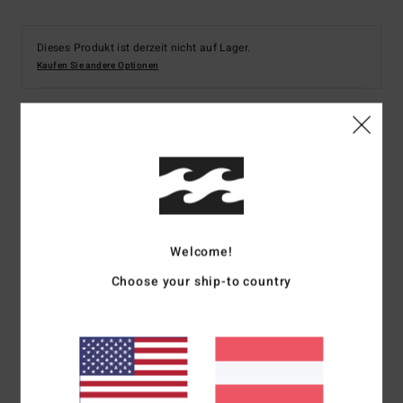
Dieses Produkt ist derzeit nicht auf Lager.
Kaufen Sie andere Optionen
Details & Funktionen
Frauen Weiss Bikiniunterteil
Style
ABJX400139
Farbcode
scs
Welcome!
Funktionen
Choose your ship-to country
Material:
Recyceltes Polyester-Elastan-
Rippmischgewebe
Fit:
Hike Fit
Bedeckung:
Super knappe Po-Deckung
Taille:
Mittelhoher Bund