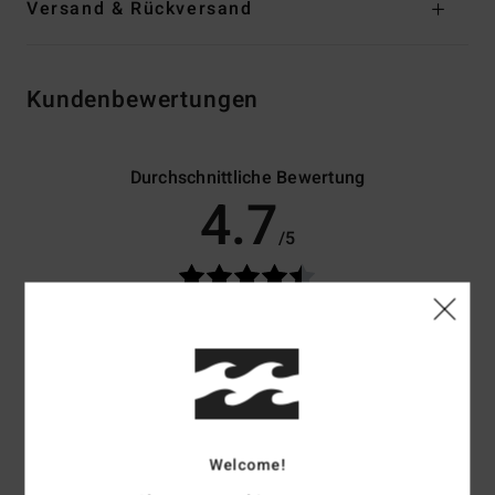
Versand & Rückversand
Kundenbewertungen
Durchschnittliche Bewertung
4.7
/5
basierend auf
3 verifizierten Bewertungen
seit Jänner 2026
67% unserer Kunden empfehlen dieses Produkt
Komfort
Preis-Leistungs-Verhältnis
4.7
4.7
Welcome!
Größe
Material