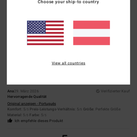
Choose your ship-to country
5.0
Zu klein
Zu groß
Farbe
5.0
5
/5
View all countries
Ana
29. März 2026
Verifizierter Kauf
Hervorragende Qualität
Original anzeigen - Português
Komfort
: 5
Preis-Leistungs-Verhältnis
: 5
Größe
: Perfekte Größe
/5
/5
Material
: 5
Farbe
: 5
/5
/5
Ich empfehle dieses Produkt