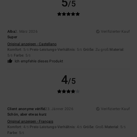
5
/5
Alba
2. März 2026
Verifizierter Kauf
Super
Original anzeigen - Castellano
Komfort
: 5
Preis-Leistungs-Verhältnis
: 5
Größe
: Zu groß
Material
:
/5
/5
5
Farbe
: 5
/5
/5
Ich empfehle dieses Produkt
4
/5
Client anonyme vérifié
23. Jänner 2026
Verifizierter Kauf
Schön, aber etwas kurz
Original anzeigen - Français
Komfort
: 4
Preis-Leistungs-Verhältnis
: 4
Größe
: Groß
Material
: 5
/5
/5
/5
Farbe
: 5
/5