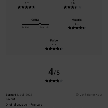
4.7
3.9
Größe
Material
4.6
Zu klein
Zu groß
Farbe
4.7
4
/5
Bernard
8. Juli 2026
Verifizierter Kauf
Favorit
Original anzeigen - Français