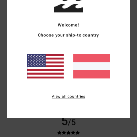
Matteo
7. Juli 2026
Verifizierter Kauf
Bequem und in der richtigen Farbe
Original anzeigen - Castellano
Komfort
: 5
Preis-Leistungs-Verhältnis
: 4
Größe
: Perfekte Größe
/5
/5
Welcome!
Material
: 4
Farbe
: 5
/5
/5
Choose your ship-to country
5
/5
Roger
6. Juli 2026
Verifizierter Kauf
Leicht und angenehm
Original anzeigen - Français
Komfort
: 5
Preis-Leistungs-Verhältnis
: 5
Größe
: Zu groß
Material
:
/5
/5
View all countries
5
Farbe
: 5
/5
/5
Ich empfehle dieses Produkt
5
/5