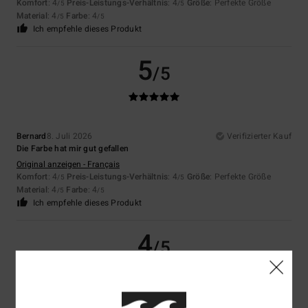
Komfort
: 4
Preis-Leistungs-Verhältnis
: 4
Größe
: Perfekte Größe
/5
/5
Material
: 4
Farbe
: 4
/5
/5
Ich empfehle dieses Produkt
5
/5
Bernard
8. Juli 2026
Verifizierter Kauf
Die Farbe hat mir gut gefallen
Original anzeigen - Français
Komfort
: 4
Preis-Leistungs-Verhältnis
: 4
Größe
: Perfekte Größe
/5
/5
Material
: 4
Farbe
: 4
/5
/5
Ich empfehle dieses Produkt
4
/5