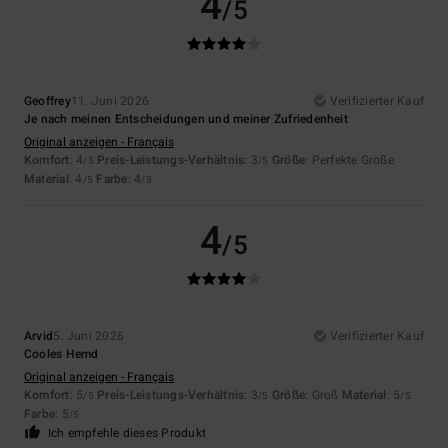
4
/5
Geoffrey
11. Juni 2026
Verifizierter Kauf
Je nach meinen Entscheidungen und meiner Zufriedenheit
Original anzeigen - Français
Komfort
: 4
Preis-Leistungs-Verhältnis
: 3
Größe
: Perfekte Größe
/5
/5
Material
: 4
Farbe
: 4
/5
/5
4
/5
Arvid
5. Juni 2026
Verifizierter Kauf
Cooles Hemd
Original anzeigen - Français
Komfort
: 5
Preis-Leistungs-Verhältnis
: 3
Größe
: Groß
Material
: 5
/5
/5
/5
Farbe
: 5
/5
Ich empfehle dieses Produkt