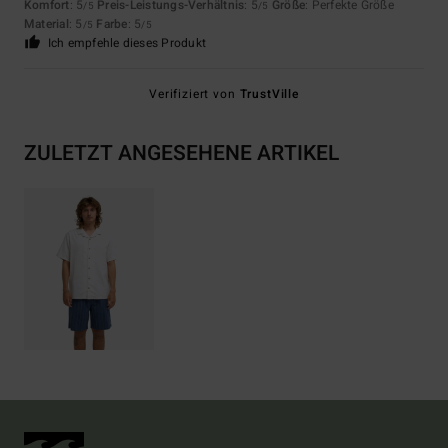
Komfort
: 5
Preis-Leistungs-Verhältnis
: 5
Größe
: Perfekte Größe
/5
/5
Material
: 5
Farbe
: 5
/5
/5
Ich empfehle dieses Produkt
Verifiziert von
TrustVille
ZULETZT ANGESEHENE ARTIKEL