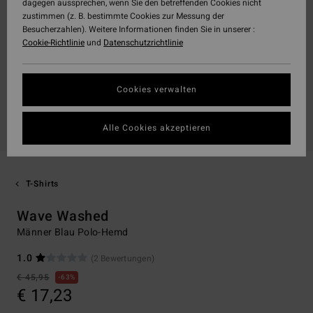
dagegen aussprechen, wenn Sie den betreffenden Cookies nicht
zustimmen (z. B. bestimmte Cookies zur Messung der
Besucherzahlen). Weitere Informationen finden Sie in unserer :
Cookie-Richtlinie
und
Datenschutzrichtlinie
Cookies verwalten
Alle Cookies akzeptieren
T-Shirts
Wave Washed
Männer Blau Polo-Hemd
1.0
(2 Bewertungen)
€ 45,95
63%
€ 17,23