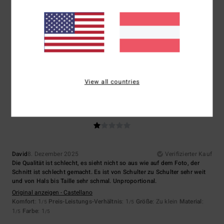
3.0
Zu klein
Zu groß
Farbe
3.0
View all countries
1
/5
David
8. Dezember 2025
Verifizierter Kauf
Die Qualität ist schlecht, es sieht nicht so aus wie auf dem Foto, der
Schnitt ist schlecht gemacht. Es ist von Schulter zu Schulter sehr weit
und von Hals bis Taille sehr schmal. Unproportional.
Original anzeigen - Castellano
Komfort
: 1
Preis-Leistungs-Verhältnis
: 1
Größe
: Zu klein
Material
:
/5
/5
1
Farbe
: 1
/5
/5