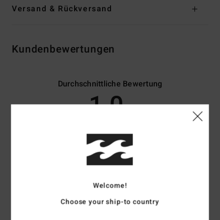
Versand & Rückversand
Kundenbewertungen
Durchschnittliche Bewertung
1.0
/5
basierend auf
2 verifizierten Bewertungen
seit Dezember 2025
0% unserer Kunden empfehlen dieses Produkt
Komfort
Preis-Leistungs-Verhältnis
Welcome!
3.0
3.0
Choose your ship-to country
Größe
Material