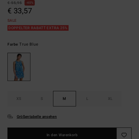
€ 55,95
40%
€ 33,57
SALE
DOPPELTER RABATT EXTRA 25%
True Blue
Farbe
XS
S
M
L
XL
Größentabelle ansehen
In den Warenkorb