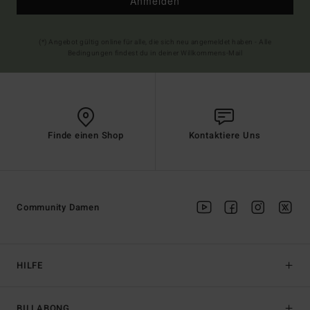
Anmelden
(*) Angebot gültig online für alle, die sich neu angemeldet haben - Alle
Bedingungen findest du in deiner Willkommens-Mail
Finde einen Shop
Kontaktiere Uns
Community Damen
HILFE
BILLABONG