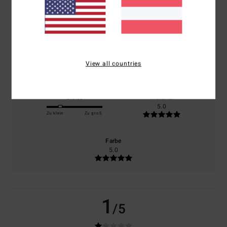
basierend auf
1 verifizierten Bewertungen
seit April 2026
0% unserer Kunden empfehlen dieses Produkt
Komfort
Preis-Leistungs-Verhältnis
4.0
2.0
View all countries
Größe
Material
5.0
Zu klein
Zu groß
Farbe
5.0
1
/5