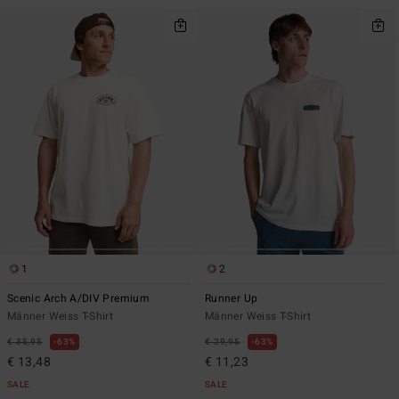
1
2
Scenic Arch A/DIV Premium
Runner Up
Männer Weiss T-Shirt
Männer Weiss T-Shirt
€ 35,95
63%
€ 29,95
63%
€ 13,48
€ 11,23
SALE
SALE