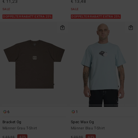
€ 11,23
€ 13,48
SALE
SALE
DOPPELTER RABATT EXTRA 25%
DOPPELTER RABATT EXTRA 25%
6
1
Bracket Og
Spec Wax Og
Männer Grau T-Shirt
Männer Blau T-Shirt
€ 35,95
63%
€ 35,95
63%