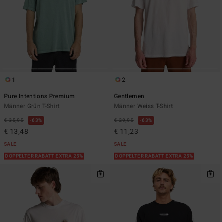
1
2
Pure Intentions Premium
Gentlemen
Männer Grün T-Shirt
Männer Weiss T-Shirt
€ 35,95
63%
€ 29,95
63%
€ 13,48
€ 11,23
SALE
SALE
DOPPELTER RABATT EXTRA 25%
DOPPELTER RABATT EXTRA 25%