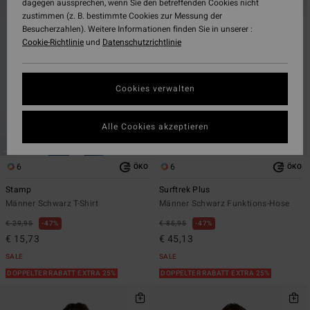
dagegen aussprechen, wenn Sie den betreffenden Cookies nicht
Filterkriterien
nach
zustimmen (z. B. bestimmte Cookies zur Messung der
springen
Besucherzahlen). Weitere Informationen finden Sie in unserer :
Cookie-Richtlinie
und
Datenschutzrichtlinie
Cookies verwalten
Alle Cookies akzeptieren
6
6
ÖKO
ÖKO
Stamp
Surftrek Plus
Männer Schwarz T-Shirt
Männer Schwarz Funktions-Hose
€ 29,95
47%
€ 85,95
47%
€ 15,73
€ 45,13
SALE
SALE
DOPPELTER RABATT EXTRA 25%
DOPPELTER RABATT EXTRA 25%