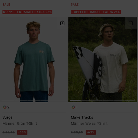
SALE
SALE
DOPPELTER RABATT EXTRA 25%
DOPPELTER RABATT EXTRA 25%
2
1
Surge
Make Tracks
Männer Grün T-Shirt
Männer Weiss T-Shirt
€ 29,95
63%
€ 35,95
63%