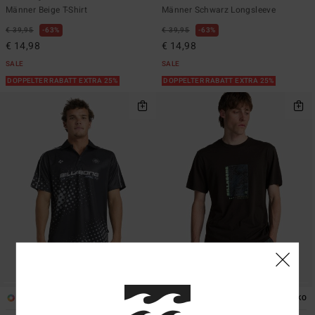
Männer Beige T-Shirt
Männer Schwarz Longsleeve
€ 39,95
63%
€ 39,95
63%
€ 14,98
€ 14,98
SALE
SALE
DOPPELTER RABATT EXTRA 25%
DOPPELTER RABATT EXTRA 25%
1
1
ÖKO