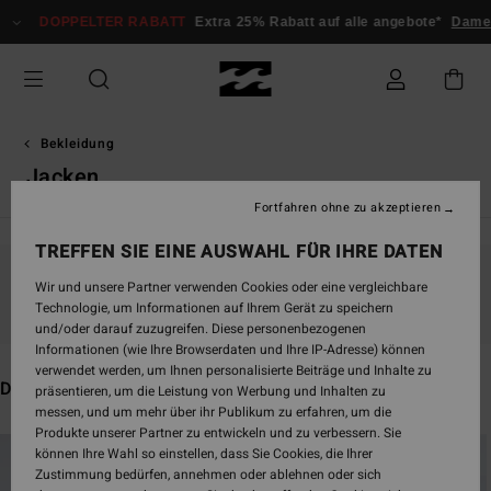
Direkt
PELTER RABATT
Extra 25% Rabatt auf alle angebote*
Damen
Herren
zur
Produkt
Auswahl
springen
Bekleidung
Jacken
Fortfahren ohne zu akzeptieren
TREFFEN SIE EINE AUSWAHL FÜR IHRE DATEN
Wir und unsere Partner verwenden Cookies oder eine vergleichbare
Bleib dabei, die Produkte sind bald wieder da
Technologie, um Informationen auf Ihrem Gerät zu speichern
und/oder darauf zuzugreifen. Diese personenbezogenen
Informationen (wie Ihre Browserdaten und Ihre IP-Adresse) können
verwendet werden, um Ihnen personalisierte Beiträge und Inhalte zu
Das könnte dir auch gefallen
präsentieren, um die Leistung von Werbung und Inhalten zu
messen, und um mehr über ihr Publikum zu erfahren, um die
Produkte unserer Partner zu entwickeln und zu verbessern. Sie
Direkt
Überspringen
können Ihre Wahl so einstellen, dass Sie Cookies, die Ihrer
zu
und
Zustimmung bedürfen, annehmen oder ablehnen oder sich
den
filtern