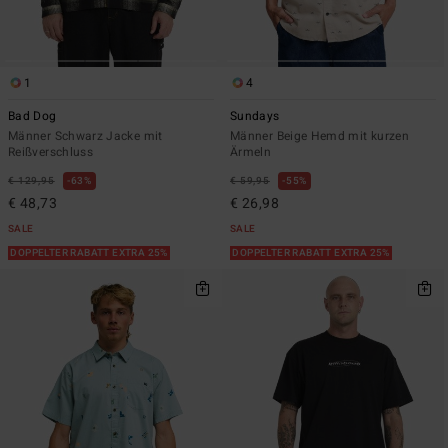
1
4
Bad Dog
Sundays
Männer Schwarz Jacke mit
Männer Beige Hemd mit kurzen
Reißverschluss
Ärmeln
€ 129,95
63%
€ 59,95
55%
€ 48,73
€ 26,98
SALE
SALE
DOPPELTER RABATT EXTRA 25%
DOPPELTER RABATT EXTRA 25%