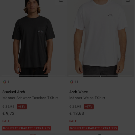
1
11
Stacked Arch
Arch Wave
Männer Schwarz Taschen-T-Shirt
Männer Weiss T-Shirt
€ 25,95
63%
€ 25,95
47%
€ 9,73
€ 13,63
SALE
SALE
DOPPELTER RABATT EXTRA 25%
DOPPELTER RABATT EXTRA 25%