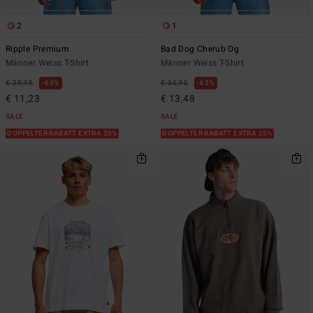
2
1
Ripple Premium
Bad Dog Cherub Og
Männer Weiss T-Shirt
Männer Weiss T-Shirt
€ 29,95
63%
€ 35,95
63%
€ 11,23
€ 13,48
SALE
SALE
DOPPELTER RABATT EXTRA 25%
DOPPELTER RABATT EXTRA 25%