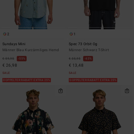
2
1
Sundays Mini
Spec 73 Orbit Og
Männer Blau Kurzärmliges Hemd
Männer Schwarz T-Shirt
€ 59,95
55%
€ 35,95
63%
€ 26,98
€ 13,48
SALE
SALE
DOPPELTER RABATT EXTRA 25%
DOPPELTER RABATT EXTRA 25%