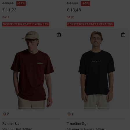
€ 29,95
63%
€ 35,95
63%
€ 11,23
€ 13,48
SALE
SALE
DOPPELTER RABATT EXTRA 25%
DOPPELTER RABATT EXTRA 25%
2
1
Runner Up
Timeline Og
Männer Rot T-Shirt
Männer Schwarz T-Shirt