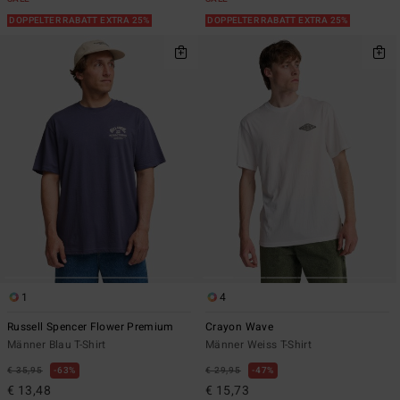
DOPPELTER RABATT EXTRA 25%
DOPPELTER RABATT EXTRA 25%
1
4
Russell Spencer Flower Premium
Crayon Wave
Männer Blau T-Shirt
Männer Weiss T-Shirt
€ 35,95
63%
€ 29,95
47%
€ 13,48
€ 15,73