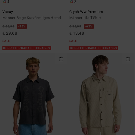
4
2
Vacay
Glyph Ww Premium
Männer Beige Kurzärmliges Hemd
Männer Lila T-Shirt
€ 65,95
55%
€ 35,95
63%
€ 29,68
€ 13,48
SALE
SALE
DOPPELTER RABATT EXTRA 25%
DOPPELTER RABATT EXTRA 25%