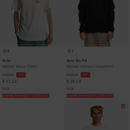
4
1
Rotor
Spec Bio Pill
Männer Weiss T-Shirt
Männer Schwarz Sweatshirt
€ 29,95
63%
€ 69,95
63%
€ 11,23
€ 26,23
SALE
SALE
DOPPELTER RABATT EXTRA 25%
DOPPELTER RABATT EXTRA 25%