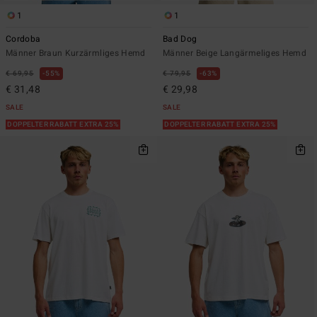
1
1
Cordoba
Bad Dog
Männer Braun Kurzärmliges Hemd
Männer Beige Langärmeliges Hemd
€ 69,95
55%
€ 79,95
63%
€ 31,48
€ 29,98
SALE
SALE
DOPPELTER RABATT EXTRA 25%
DOPPELTER RABATT EXTRA 25%