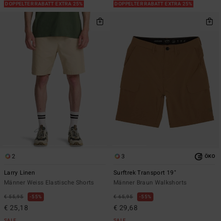
DOPPELTER RABATT EXTRA 25%
DOPPELTER RABATT EXTRA 25%
2
3
ÖKO
Larry Linen
Surftrek Transport 19"
Männer Weiss Elastische Shorts
Männer Braun Walkshorts
€ 55,95
55%
€ 65,95
55%
€ 25,18
€ 29,68
SALE
SALE