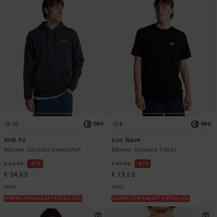
10
6
ÖKO
ÖKO
Arch Po
Icon Wave
Männer Schwarz Sweatshirt
Männer Schwarz T-Shirt
€ 65,95
47%
€ 25,95
47%
€ 34,63
€ 13,63
SALE
SALE
DOPPELTER RABATT EXTRA 25%
DOPPELTER RABATT EXTRA 25%