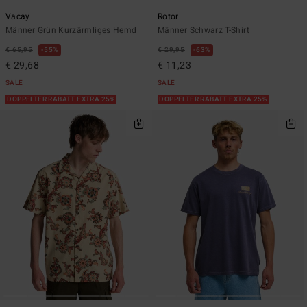
Vacay
Rotor
Männer Grün Kurzärmliges Hemd
Männer Schwarz T-Shirt
€ 65,95
55%
€ 29,95
63%
€ 29,68
€ 11,23
SALE
SALE
DOPPELTER RABATT EXTRA 25%
DOPPELTER RABATT EXTRA 25%