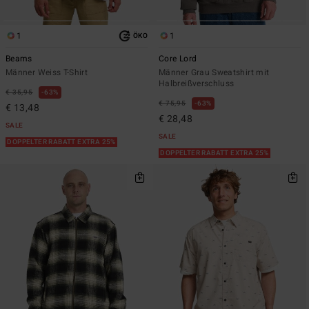
1
1
ÖKO
Beams
Core Lord
Männer Weiss T-Shirt
Männer Grau Sweatshirt mit
Halbreißverschluss
€ 35,95
63%
€ 75,95
63%
€ 13,48
€ 28,48
SALE
SALE
DOPPELTER RABATT EXTRA 25%
DOPPELTER RABATT EXTRA 25%