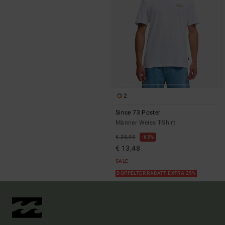
2
Since 73 Poster
Männer Weiss T-Shirt
€ 35,95
63%
€ 13,48
SALE
DOPPELTER RABATT EXTRA 25%