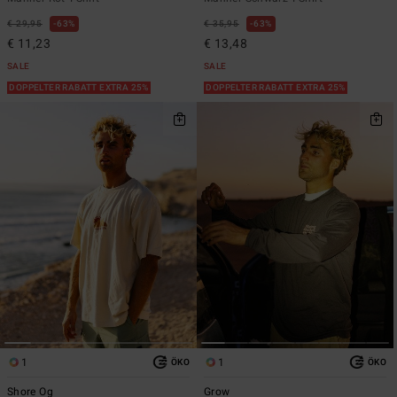
€ 29,95
63%
€ 35,95
63%
€ 11,23
€ 13,48
SALE
SALE
DOPPELTER RABATT EXTRA 25%
DOPPELTER RABATT EXTRA 25%
1
1
ÖKO
ÖKO
Shore Og
Grow