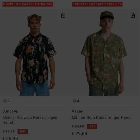
DOPPELTER RABATT EXTRA 25%
DOPPELTER RABATT EXTRA 25%
2
4
Sundays
Vacay
Männer Schwarz Kurzärmliges
Männer Grün Kurzärmliges Hemd
Hemd
€ 65,95
55%
€ 59,95
55%
€ 29,68
€ 26,98