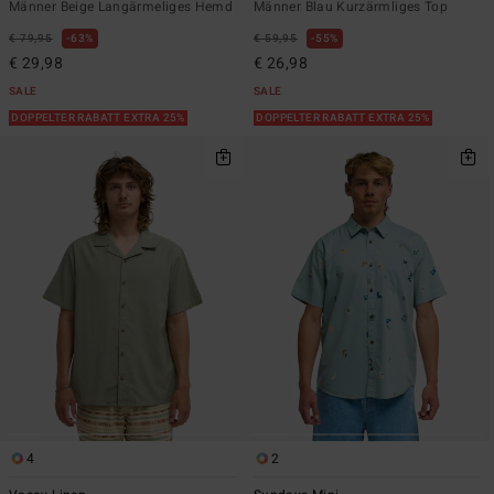
Männer Beige Langärmeliges Hemd
Männer Blau Kurzärmliges Top
€ 79,95
63%
€ 59,95
55%
€ 29,98
€ 26,98
SALE
SALE
DOPPELTER RABATT EXTRA 25%
DOPPELTER RABATT EXTRA 25%
4
2