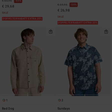
€ 65,95
55%
€ 59,95
55%
€ 29,68
€ 26,98
SALE
SALE
DOPPELTER RABATT EXTRA 25%
DOPPELTER RABATT EXTRA 25%
1
2
Bad Dog
Sundays