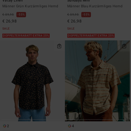
Vacay Linen
Sundays Mini
Männer Grün Kurzärmliges Hemd
Männer Blau Kurzärmliges Hemd
€ 59,95
55%
€ 59,95
55%
€ 26,98
€ 26,98
SALE
SALE
DOPPELTER RABATT EXTRA 25%
DOPPELTER RABATT EXTRA 25%
2
4