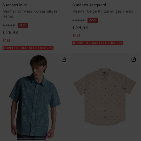
Sundays Mini
Sundays Jacquard
Männer Schwarz Kurzärmliges
Männer Beige Kurzärmliges Hemd
Hemd
€ 65,95
55%
€ 59,95
55%
€ 29,68
€ 26,98
SALE
SALE
DOPPELTER RABATT EXTRA 25%
DOPPELTER RABATT EXTRA 25%