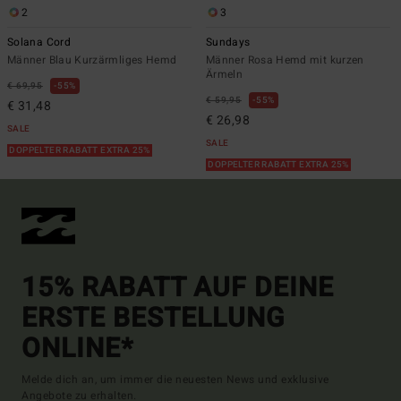
2
3
Solana Cord
Sundays
Männer Blau Kurzärmliges Hemd
Männer Rosa Hemd mit kurzen
Ärmeln
€ 69,95
55%
€ 59,95
55%
€ 31,48
€ 26,98
SALE
SALE
DOPPELTER RABATT EXTRA 25%
DOPPELTER RABATT EXTRA 25%
15% RABATT AUF DEINE
ERSTE BESTELLUNG
ONLINE*
Melde dich an, um immer die neuesten News und exklusive
Angebote zu erhalten.