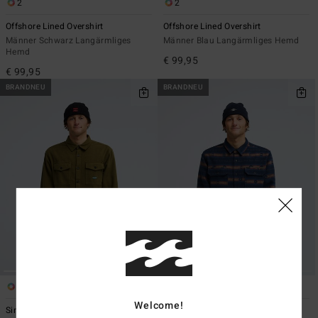
2
2
Offshore Lined Overshirt
Offshore Lined Overshirt
Männer Schwarz Langärmliges
Männer Blau Langärmliges Hemd
Hemd
€ 99,95
€ 99,95
BRANDNEU
BRANDNEU
4
5
Welcome!
Since 73 Del Mar Flannel
Offshore Jacquard Flannel