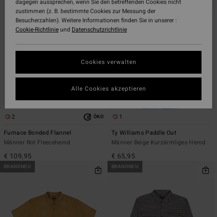
dagegen aussprechen, wenn Sie den betreffenden Cookies nicht
Filterkriterien
nach
zustimmen (z. B. bestimmte Cookies zur Messung der
springen
Besucherzahlen). Weitere Informationen finden Sie in unserer :
Cookie-Richtlinie
und
Datenschutzrichtlinie
Cookies verwalten
Alle Cookies akzeptieren
2
1
ÖKO
Furnace Bonded Flannel
Ty Williams Paddle Out
Männer Rot Fleecehemd
Männer Beige Kurzärmliges Hemd
€ 109,95
€ 65,95
BRANDNEU
BRANDNEU