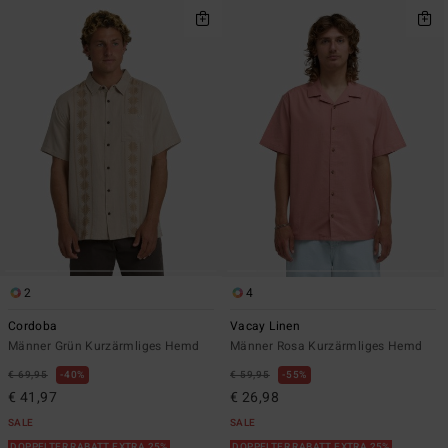
2
4
Cordoba
Vacay Linen
Männer Grün Kurzärmliges Hemd
Männer Rosa Kurzärmliges Hemd
€ 69,95
40%
€ 59,95
55%
€ 41,97
€ 26,98
SALE
SALE
DOPPELTER RABATT EXTRA 25%
DOPPELTER RABATT EXTRA 25%