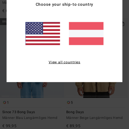
Männer Braun Langärmliges Hemd
Männer Blau Garngefärbtes,
Choose your ship-to country
strukturiertes Weboberteil
€ 69,95
€ 89,95
BRANDNEU
View all countries
1
5
Since 73 Bong Days
Bong Days
Männer Blau Langärmliges Hemd
Männer Beige Langärmliges Hemd
€ 99,95
€ 89,95