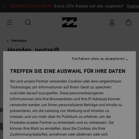
Direkt
PPELTER RABATT
Extra 25% Rabatt auf alle angebote*
Damen
Herren
zur
Produkt
Auswahl
springen
Hemden
Hemden, gestreift
Fortfahren ohne zu akzeptieren
TREFFEN SIE EINE AUSWAHL FÜR IHRE DATEN
Wir und unsere Partner verwenden Cookies oder eine vergleichbare
Bleib dabei, die Produkte sind bald wieder da
Technologie, um Informationen auf Ihrem Gerät zu speichern
und/oder darauf zuzugreifen. Diese personenbezogenen
Informationen (wie Ihre Browserdaten und Ihre IP-Adresse) können
verwendet werden, um Ihnen personalisierte Beiträge und Inhalte zu
Das könnte dir auch gefallen
präsentieren, um die Leistung von Werbung und Inhalten zu
messen, und um mehr über ihr Publikum zu erfahren, um die
Produkte unserer Partner zu entwickeln und zu verbessern. Sie
Direkt
Überspringen
BRANDNEU
BRANDNEU
können Ihre Wahl so einstellen, dass Sie Cookies, die Ihrer
zu
und
Zustimmung bedürfen, annehmen oder ablehnen oder sich
den
filtern