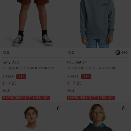
3
2
ÖKO
Larry Cord
Foundation
Jungen 8-16 Braun Kordshorts
Jungen 8-16 Blau Sweatshirt
€ 45,95
63%
€ 45,95
63%
€ 17,23
€ 17,23
SALE
SALE
DOPPELTER RABATT EXTRA 25%
DOPPELTER RABATT EXTRA 25%