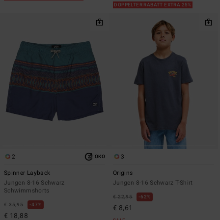
DOPPELTER RABATT EXTRA 25%
2
3
ÖKO
Spinner Layback
Origins
Jungen 8-16 Schwarz
Jungen 8-16 Schwarz T-Shirt
Schwimmshorts
€ 22,95
62%
€ 35,95
47%
€ 8,61
€ 18,88