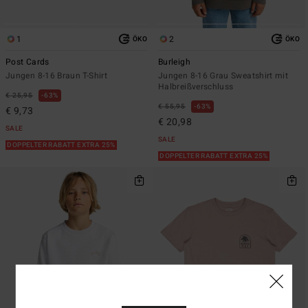
1
2
ÖKO
ÖKO
Post Cards
Burleigh
Jungen 8-16 Braun T-Shirt
Jungen 8-16 Grau Sweatshirt mit
Halbreißverschluss
€ 25,95
63%
€ 55,95
63%
€ 9,73
€ 20,98
SALE
SALE
DOPPELTER RABATT EXTRA 25%
DOPPELTER RABATT EXTRA 25%