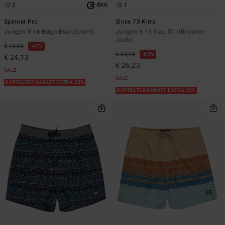
2
1
ÖKO
Spinner Pro
Since 73 Kirra
Jungen 8-16 Beige Boardshorts
Jungen 8-16 Blau Windbreaker-
Jacke
€ 45,95
47%
€ 69,95
63%
€ 24,13
€ 26,23
SALE
SALE
DOPPELTER RABATT EXTRA 25%
DOPPELTER RABATT EXTRA 25%