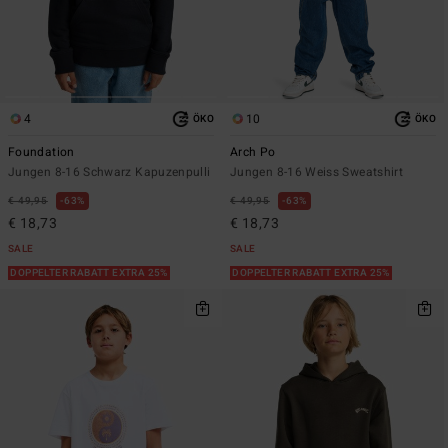
4
10
ÖKO
ÖKO
Foundation
Arch Po
Jungen 8-16 Schwarz Kapuzenpulli
Jungen 8-16 Weiss Sweatshirt
€ 49,95
63%
€ 49,95
63%
€ 18,73
€ 18,73
SALE
SALE
DOPPELTER RABATT EXTRA 25%
DOPPELTER RABATT EXTRA 25%