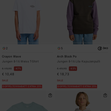
2
5
ÖKO
Crayon Wave
Arch Block Po
Jungen 8-16 Weiss T-Shirt
Jungen 8-16 Lila Kapuzenpulli
€ 19,95
47%
€ 49,95
63%
€ 10,48
€ 18,73
SALE
SALE
DOPPELTER RABATT EXTRA 25%
DOPPELTER RABATT EXTRA 25%