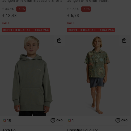
Jungen 8-16 Grün Elastische Shorts
Jungen 8-16 Grün T-Shirt
€ 35,95
63%
€ 17,95
63%
€ 13,48
€ 6,73
SALE
SALE
DOPPELTER RABATT EXTRA 25%
DOPPELTER RABATT EXTRA 25%
10
1
ÖKO
ÖKO
Arch Po
Crossfire Solid 15"