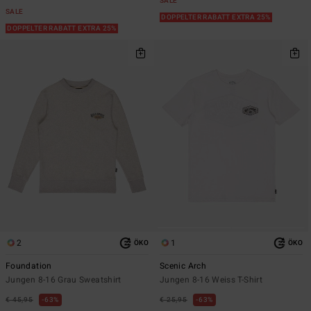
SALE
SALE
DOPPELTER RABATT EXTRA 25%
DOPPELTER RABATT EXTRA 25%
2
1
ÖKO
ÖKO
Foundation
Scenic Arch
Jungen 8-16 Grau Sweatshirt
Jungen 8-16 Weiss T-Shirt
€ 45,95
63%
€ 25,95
63%