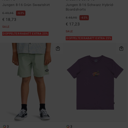
Jungen 8-16 Grün Sweatshirt
Jungen 8-16 Schwarz Hybrid-
Boardshorts
€ 49,95
63%
€ 45,95
63%
€ 18,73
€ 17,23
SALE
SALE
DOPPELTER RABATT EXTRA 25%
DOPPELTER RABATT EXTRA 25%
3
3