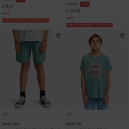
€ 55,95
63%
€ 8,61
€ 20,98
SALE
SALE
DOPPELTER RABATT EXTRA 25%
DOPPELTER RABATT EXTRA 25%
2
2
Larry Twill
Rotor Fill