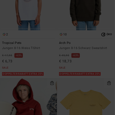
2
10
ÖKO
Tropical Pets
Arch Po
Jungen 8-16 Weiss T-Shirt
Jungen 8-16 Schwarz Sweatshirt
€ 17,95
63%
€ 49,95
63%
€ 6,73
€ 18,73
SALE
SALE
DOPPELTER RABATT EXTRA 25%
DOPPELTER RABATT EXTRA 25%