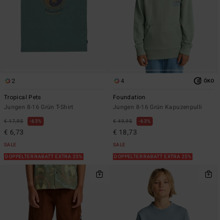
2
4
ÖKO
Tropical Pets
Foundation
Jungen 8-16 Grün T-Shirt
Jungen 8-16 Grün Kapuzenpulli
€ 17,95
63%
€ 49,95
63%
€ 6,73
€ 18,73
SALE
SALE
DOPPELTER RABATT EXTRA 25%
DOPPELTER RABATT EXTRA 25%