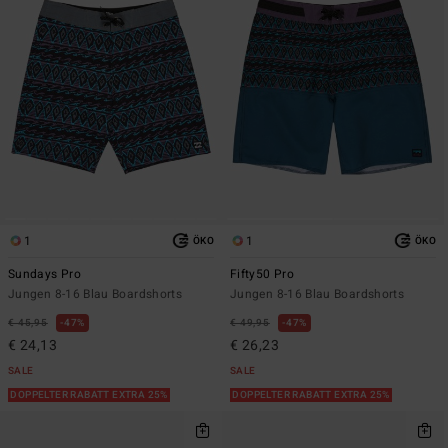
1
1
ÖKO
ÖKO
Sundays Pro
Fifty50 Pro
Jungen 8-16 Blau Boardshorts
Jungen 8-16 Blau Boardshorts
€ 45,95
47%
€ 49,95
47%
€ 24,13
€ 26,23
SALE
SALE
DOPPELTER RABATT EXTRA 25%
DOPPELTER RABATT EXTRA 25%