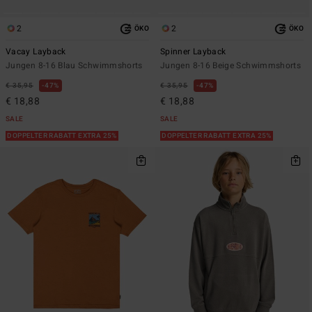
2
2
ÖKO
ÖKO
Vacay Layback
Spinner Layback
Jungen 8-16 Blau Schwimmshorts
Jungen 8-16 Beige Schwimmshorts
€ 35,95
47%
€ 35,95
47%
€ 18,88
€ 18,88
SALE
SALE
DOPPELTER RABATT EXTRA 25%
DOPPELTER RABATT EXTRA 25%