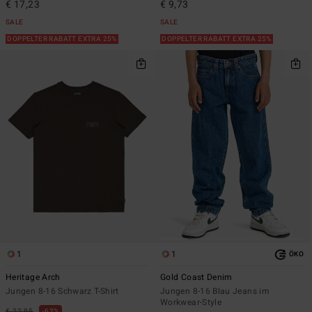
€ 17,23
€ 9,73
SALE
SALE
DOPPELTER RABATT EXTRA 25%
DOPPELTER RABATT EXTRA 25%
1
1
ÖKO
Heritage Arch
Gold Coast Denim
Jungen 8-16 Schwarz T-Shirt
Jungen 8-16 Blau Jeans im
Workwear-Style
€ 22,95
62%