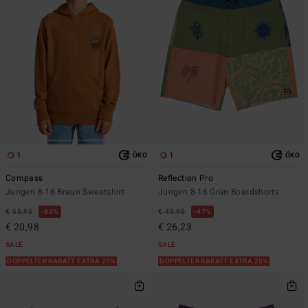
1
1
ÖKO
ÖKO
Compass
Reflection Pro
Jungen 8-16 Braun Sweatshirt
Jungen 8-16 Grün Boardshorts
€ 55,95
63%
€ 49,95
47%
€ 20,98
€ 26,23
SALE
SALE
DOPPELTER RABATT EXTRA 25%
DOPPELTER RABATT EXTRA 25%