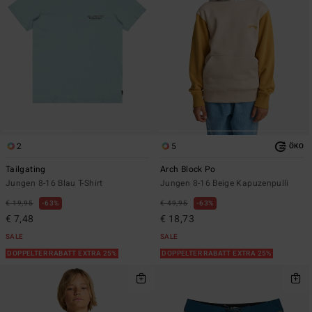
2
5
ÖKO
Tailgating
Arch Block Po
Jungen 8-16 Blau T-Shirt
Jungen 8-16 Beige Kapuzenpulli
€ 19,95
63%
€ 49,95
63%
€ 7,48
€ 18,73
SALE
SALE
DOPPELTER RABATT EXTRA 25%
DOPPELTER RABATT EXTRA 25%