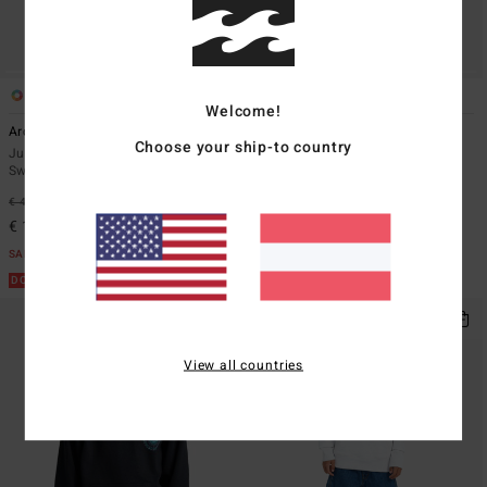
5
2
ÖKO
Welcome!
Arch Cr
Portal
Choose your ship-to country
Jungen 8-16 Weiss Rundhals-
Jungen 8-16 Grau T-Shirt
Sweatshirt
€ 22,95
62%
€ 45,95
63%
€ 8,61
€ 17,23
SALE
SALE
DOPPELTER RABATT EXTRA 25%
DOPPELTER RABATT EXTRA 25%
View all countries