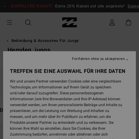
Direkt
PELTER RABATT
Extra 25% Rabatt auf alle angebote*
Damen
Herren
zur
Produkt
Auswahl
springen
Bekleidung & Accesoires Für Jungs
Hemden, jungs
Fortfahren ohne zu akzeptieren
TREFFEN SIE EINE AUSWAHL FÜR IHRE DATEN
Wir und unsere Partner verwenden Cookies oder eine vergleichbare
Bleib dabei, die Produkte sind bald wieder da
Technologie, um Informationen auf Ihrem Gerät zu speichern
und/oder darauf zuzugreifen. Diese personenbezogenen
Informationen (wie Ihre Browserdaten und Ihre IP-Adresse) können
verwendet werden, um Ihnen personalisierte Beiträge und Inhalte zu
Das könnte dir auch gefallen
präsentieren, um die Leistung von Werbung und Inhalten zu
messen, und um mehr über ihr Publikum zu erfahren, um die
Produkte unserer Partner zu entwickeln und zu verbessern. Sie
Direkt
Überspringen
können Ihre Wahl so einstellen, dass Sie Cookies, die Ihrer
zu
und
Zustimmung bedürfen, annehmen oder ablehnen oder sich
den
filtern