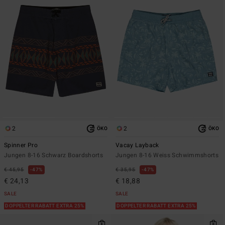
2
2
ÖKO
ÖKO
Spinner Pro
Vacay Layback
Jungen 8-16 Schwarz Boardshorts
Jungen 8-16 Weiss Schwimmshorts
€ 45,95
47%
€ 35,95
47%
€ 24,13
€ 18,88
SALE
SALE
DOPPELTER RABATT EXTRA 25%
DOPPELTER RABATT EXTRA 25%