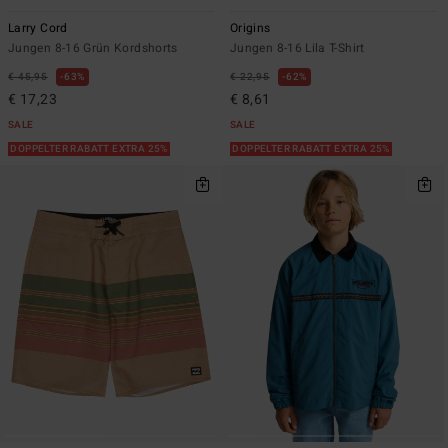
Larry Cord
Origins
Jungen 8-16 Grün Kordshorts
Jungen 8-16 Lila T-Shirt
€ 45,95
63%
€ 22,95
62%
€ 17,23
€ 8,61
SALE
SALE
DOPPELTER RABATT EXTRA 25%
DOPPELTER RABATT EXTRA 25%