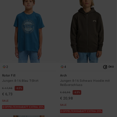
2
4
ÖKO
Rotor Fill
Arch
Jungen 8-16 Blau T-Shirt
Jungen 8-16 Schwarz Hoodie mit
Reißverschluss
€ 17,95
63%
€ 55,95
63%
€ 6,73
€ 20,98
SALE
SALE
DOPPELTER RABATT EXTRA 25%
DOPPELTER RABATT EXTRA 25%