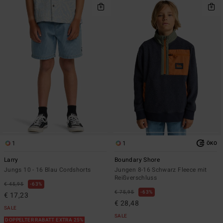
1
1
ÖKO
Larry
Boundary Shore
Jungs 10 - 16 Blau Cordshorts
Jungen 8-16 Schwarz Fleece mit
Reißverschluss
€ 45,95
63%
€ 75,95
63%
€ 17,23
€ 28,48
SALE
SALE
DOPPELTER RABATT EXTRA 25%