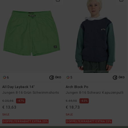
6
5
ÖKO
ÖKO
All Day Layback 14"
Arch Block Po
Jungen 8-16 Grün Schwimmshorts
Jungen 8-16 Schwarz Kapuzenpulli
€ 25,95
47%
€ 49,95
63%
€ 13,63
€ 18,73
SALE
SALE
DOPPELTER RABATT EXTRA 25%
DOPPELTER RABATT EXTRA 25%