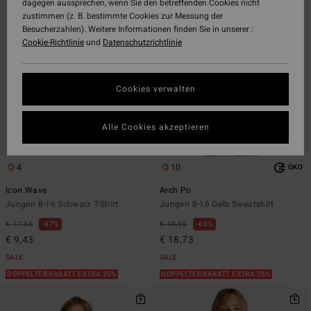
dagegen aussprechen, wenn Sie den betreffenden Cookies nicht
Filterkriterien
nach
zustimmen (z. B. bestimmte Cookies zur Messung der
springen
Besucherzahlen). Weitere Informationen finden Sie in unserer :
Cookie-Richtlinie
und
Datenschutzrichtlinie
Cookies verwalten
Alle Cookies akzeptieren
4
10
ÖKO
Icon Wave
Arch Po
Jungen 8-16 Schwarz T-Shirt
Jungen 8-16 Gelb Sweatshirt
€ 17,95
47%
€ 49,95
63%
€ 9,43
€ 18,73
SALE
SALE
DOPPELTER RABATT EXTRA 25%
DOPPELTER RABATT EXTRA 25%