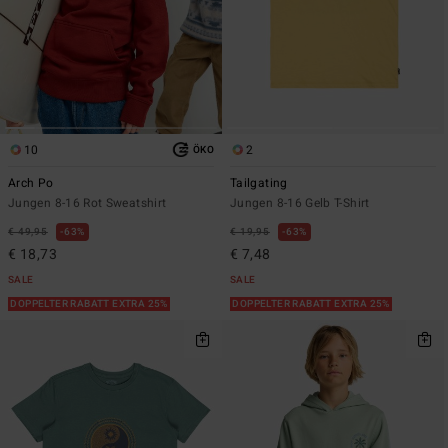
10
2
ÖKO
Arch Po
Tailgating
Jungen 8-16 Rot Sweatshirt
Jungen 8-16 Gelb T-Shirt
€ 49,95
63%
€ 19,95
63%
€ 18,73
€ 7,48
SALE
SALE
DOPPELTER RABATT EXTRA 25%
DOPPELTER RABATT EXTRA 25%